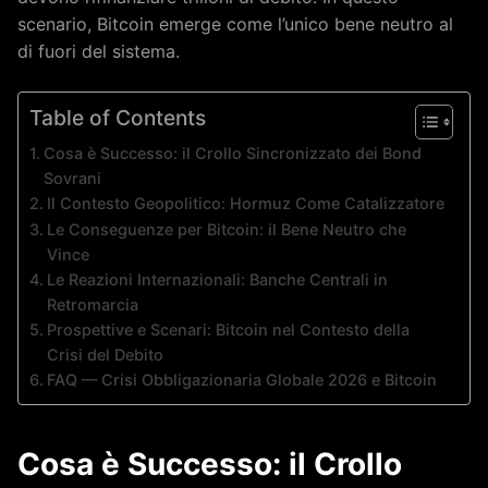
scenario, Bitcoin emerge come l’unico bene neutro al
di fuori del sistema.
Table of Contents
Cosa è Successo: il Crollo Sincronizzato dei Bond
Sovrani
Il Contesto Geopolitico: Hormuz Come Catalizzatore
Le Conseguenze per Bitcoin: il Bene Neutro che
Vince
Le Reazioni Internazionali: Banche Centrali in
Retromarcia
Prospettive e Scenari: Bitcoin nel Contesto della
Crisi del Debito
FAQ — Crisi Obbligazionaria Globale 2026 e Bitcoin
Cosa è Successo: il Crollo