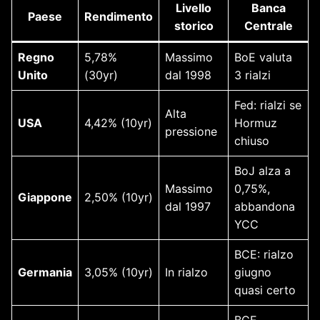
Livello
Banca
Paese
Rendimento
storico
Centrale
Regno
5,78%
Massimo
BoE valuta
Unito
(30yr)
dal 1998
3 rialzi
Fed: rialzi se
Alta
USA
4,42% (10yr)
Hormuz
pressione
chiuso
BoJ alza a
Massimo
0,75%,
Giappone
2,50% (10yr)
dal 1997
abbandona
YCC
BCE: rialzo
Germania
3,05% (10yr)
In rialzo
giugno
quasi certo
BCE