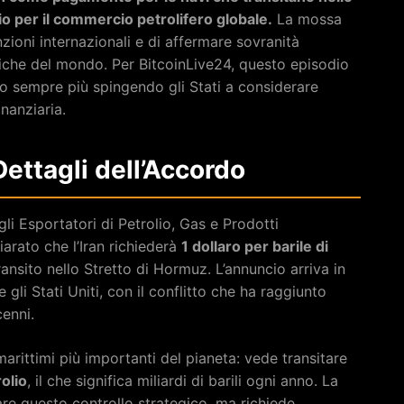
o per il commercio petrolifero globale.
La mossa
zioni internazionali e di affermare sovranità
giche del mondo. Per BitcoinLive24, questo episodio
ano sempre più spingendo gli Stati a considerare
nanziaria.
 Dettagli dell’Accordo
i Esportatori di Petrolio, Gas e Prodotti
iarato che l’Iran richiederà
1 dollaro per barile di
nsito nello Stretto di Hormuz. L’annuncio arriva in
e gli Stati Uniti, con il conflitto che ha raggiunto
cenni.
rittimi più importanti del pianeta: vede transitare
olio
, il che significa miliardi di barili ogni anno. La
re questo controllo strategico, ma richiede