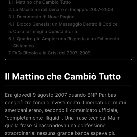
Il Mattino che Cambiò Tutto
La Macchina del Denaro si Inceppa: 2007-2008
Il Documento di Nove Pagine
Il Blocco Genesis: un Messaggio Dentro il Codice
Cosa ci Insegna Questa Storia
Il Quadro più Ampio: una Risposta a un Fallimento
Sistemico
FAQ: Bitcoin e la Crisi del 2007-2009
Il Mattino che Cambiò Tutto
Era giovedì 9 agosto 2007 quando BNP Paribas
congelò tre fondi d’investimento. I mercati dei mutui
americani erano, secondo il comunicato ufficiale,
“completamente illiquidi”. Una frase tecnica. Ma in
quella frase si nascondeva una confessione
straordinaria: nessuna grande banca sapeva più