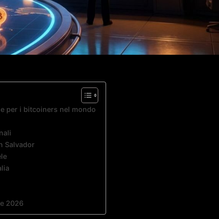
le per i bitcoiners nel mondo
nali
n Salvador
ele
lia
ale 2026