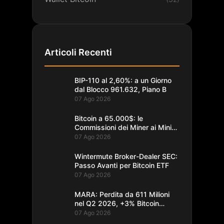
Articoli Recenti
BIP-110 al 2,60%: a un Giorno
dal Blocco 961.632, Piano B
07 Ago 2026
Bitcoin a 65.000$: le
Commissioni dei Miner ai Minimi
da un Decennio
07 Ago 2026
Wintermute Broker-Dealer SEC:
Passo Avanti per Bitcoin ETF
07 Ago 2026
MARA: Perdita da 611 Milioni
nel Q2 2026, +3% Bitcoin
Minati
07 Ago 2026