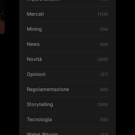
Mercati
(156)
Mining
(34)
News
(64)
Novità
(309)
Opinioni
(37)
Regolamentazione
(65)
Storytelling
(249)
Tecnologia
(55)
Wallet Bitcoin
(32)