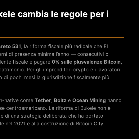
kele cambia le regole per i
reto 531
, la riforma fiscale più radicale che El
rni di presenza minima l’anno — consecutivi o
dente fiscale e pagare
0% sulle plusvalenze Bitcoin
,
patrimonio. Per gli imprenditori crypto e i lavoratori
o di pochi mesi la giurisdizione fiscalmente più
in-native come
Tether
,
Boltz
e
Ocean Mining
hanno
aese centroamericano. La riforma di Bukele non è
ente di una strategia deliberata che ha portato
e nel 2021 e alla costruzione di Bitcoin City.