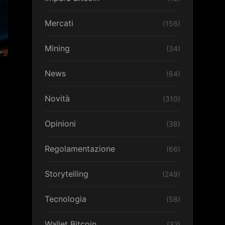
Mercati
(156)
Mining
(34)
News
(64)
Novità
(310)
Opinioni
(38)
Regolamentazione
(66)
Storytelling
(249)
Tecnologia
(58)
Wallet Bitcoin
(32)