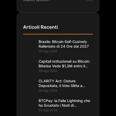
Articoli Recenti
Brasile: Bitcoin Self-Custody
Rallentato di 24 Ore dal 2027
08 Ago 2026
Capitali Istituzionali su Bitcoin:
Bitwise Vede $1,3M entro il
2035
08 Ago 2026
CLARITY Act: Cloture
Depositata, il Voto Slitta a
Settembre
08 Ago 2026
BTCPay: la Falla Lightning che
ha Svuotato i Nodi di
Foundation
08 Ago 2026