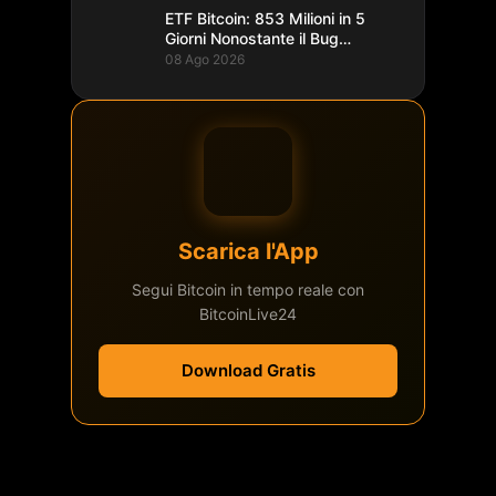
ETF Bitcoin: 853 Milioni in 5
Giorni Nonostante il Bug
Coldcard
08 Ago 2026
Scarica l'App
Segui Bitcoin in tempo reale con
BitcoinLive24
Download Gratis