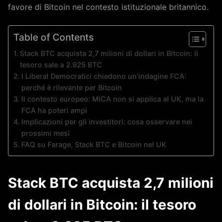
favore di Bitcoin nel contesto istituzionale britannico.
Table of Contents
Stack BTC acquista 2,7 milioni di dollari in Bitcoin: il
tesoro sale a 2.925 BTC
I Liberal Democratici chiedono un’indagine FCA:
perché è rilevante per Bitcoin
Il contesto europeo: MiCA non si applica al UK, ma la
FCA ha poteri ampi
Implicazioni per gli investitori: cosa osservare nei
prossimi mesi
FAQ su Farage, Stack BTC e Bitcoin nel UK
Stack BTC acquista 2,7 milioni
di dollari in Bitcoin: il tesoro