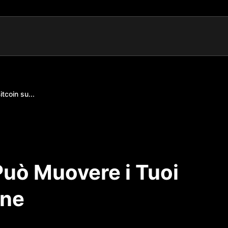
tcoin su...
Può Muovere i Tuoi
ene