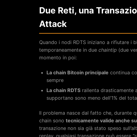
Due Reti, una Transazi
Attack
Quando i nodi RDTS iniziano a rifiutare i b
temporaneamente in due
chaintip
(due ver
momento in poi:
La chain Bitcoin principale
continua co
sempre
La chain RDTS
rallenta drasticamente 
supportano sono meno dell’1% del total
Il problema nasce dal fatto che, durante qu
chain sono
tecnicamente valide anche sull
transazione non sia già stato speso sull’a
replay, qualsiasi transazione può essere “r