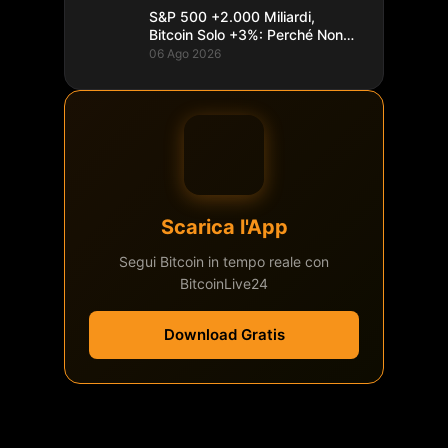
S&P 500 +2.000 Miliardi,
Bitcoin Solo +3%: Perché Non
Segue
06 Ago 2026
Scarica l'App
Segui Bitcoin in tempo reale con
BitcoinLive24
Download Gratis