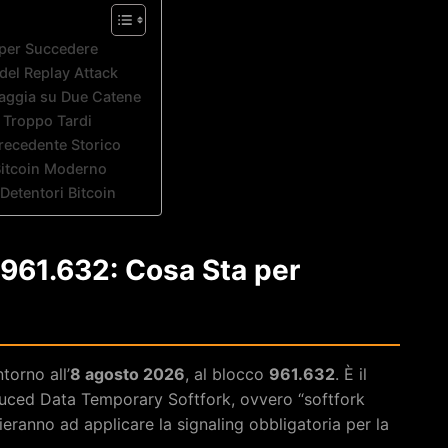
 per Succedere
del Replay Attack
iaggia su Due Catene
a Troppo Tardi
Precedente Storico
Bitcoin Moderno
 Detentori Bitcoin
 961.632: Cosa Sta per
torno all’
8 agosto 2026
, al blocco
961.632
. È il
ced Data Temporary Softfork, ovvero “softfork
ieranno ad applicare la signaling obbligatoria per la