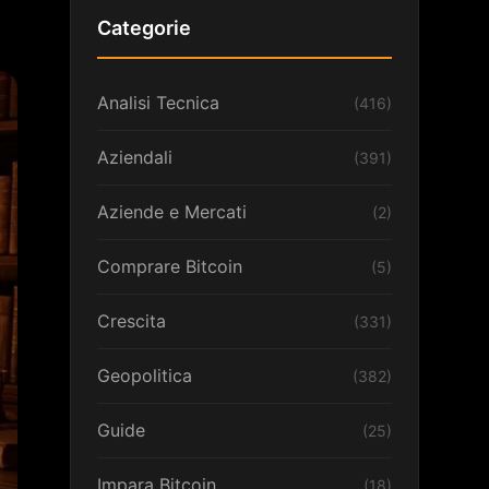
Categorie
Analisi Tecnica
(416)
Aziendali
(391)
Aziende e Mercati
(2)
Comprare Bitcoin
(5)
Crescita
(331)
Geopolitica
(382)
Guide
(25)
Impara Bitcoin
(18)