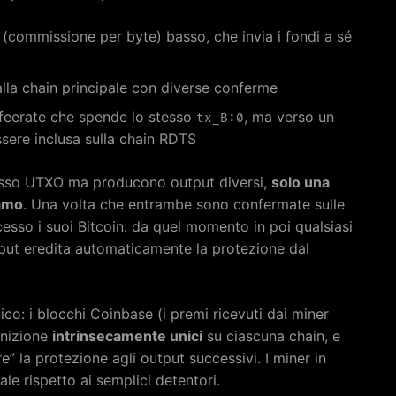
(commissione per byte) basso, che invia i fondi a sé
la chain principale con diverse conferme
feerate che spende lo stesso
, ma verso un
tx_B:0
ssere inclusa sulla chain RDTS
tesso UTXO ma producono output diversi,
solo una
ramo
. Una volta che entrambe sono confermate sulle
esso i suoi Bitcoin: da quel momento in poi qualsiasi
put eredita automaticamente la protezione dal
ico: i blocchi Coinbase (i premi ricevuti dai miner
inizione
intrinsecamente unici
su ciascuna chain, e
” la protezione agli output successivi. I miner in
e rispetto ai semplici detentori.