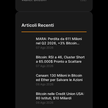
Articoli Recenti
MARA: Perdita da 611 Milioni
nel Q2 2026, +3% Bitcoin
Minati
07 Ago 2026
Bitcoin: RSI a 46, Cluster Short
a 65.000$ Pronto a Scattare
07 Ago 2026
Canaan: 130 Milioni in Bitcoin
ed Ether per Salvare le Azioni
06 Ago 2026
Bitcoin nelle Credit Union USA:
80 Istituti, $10 Miliardi
06 Ago 2026