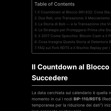
Table of Contents
Il Countdown al Blocco 961.632: Cosa Sta
Due Reti, una Transazione: Il Meccanismo 
La Storia di Bob — e la Transazione che V
Le Strategie per Proteggersi Prima che Si
Il 2017 Come Specchio: Bitcoin Cash e il 
Cosa Insegna Questa Storia al Detentore 
FAQ sul Fork RDTS e il Rischio Replay per i
Il Countdown al Blocco
Succedere
La data cerchiata sul calendario è quella in
momento in cui i nodi
BIP-110/RDTS
(Redu
temporanea per la riduzione dei dati”) iniz