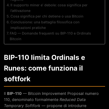
Il supporto miner e’ debole: cosa significa per
l’attivazione
Cosa significa per chi detiene o usa Bitcoin
Conclusione: una battaglia filosofica con
implicazioni pratiche
FAQ — Domande frequenti su BIP-110 e Ordinals
Bitcoin
BIP-110 limita Ordinals e
Runes: come funziona il
softfork
Il
BIP-110
— Bitcoin Improvement Proposal numero
110, denominato formalmente
Reduced Data
Temporary Softfork
— propone di introdurre