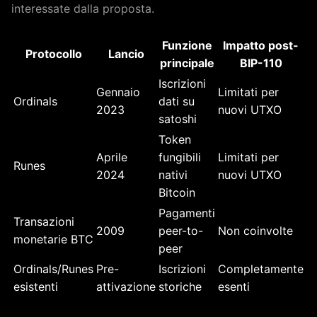
interessate dalla proposta.
Funzione
Impatto post-
Protocollo
Lancio
principale
BIP-110
Iscrizioni
Gennaio
Limitati per
Ordinals
dati su
2023
nuovi UTXO
satoshi
Token
Aprile
fungibili
Limitati per
Runes
2024
nativi
nuovi UTXO
Bitcoin
Pagamenti
Transazioni
2009
peer-to-
Non coinvolte
monetarie BTC
peer
Ordinals/Runes
Pre-
Iscrizioni
Completamente
esistenti
attivazione
storiche
esenti