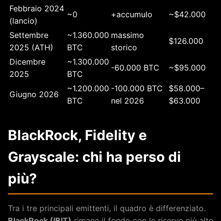
Febbraio 2024
~0
+accumulo
~$42.000
(lancio)
Settembre
~1.360.000
massimo
$126.000
2025 (ATH)
BTC
storico
Dicembre
~1.300.000
-60.000 BTC
~$95.000
2025
BTC
~1.200.000
-100.000 BTC
$58.000–
Giugno 2026
BTC
nel 2026
$63.000
BlackRock, Fidelity e
Grayscale: chi ha perso di
più?
Tra i tre principali emittenti, il quadro è differenziato.
BlackRock (IBIT)
rimane il fondo con le riserve più alte