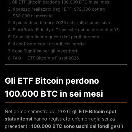
Gli ETF Bitcoin perdono 100.000 BTC in sei mesi
Il prezzo realizzato degli ETF: $72.300 contro
$58.000 di mercato
Il picco di settembre 2025 e il crollo successivo
BlackRock, Fidelity e Grayscale: chi ha perso di più?
Cosa significano questi dati per il mercato
Il confronto con i grandi cicli storici
Cosa Significa per gli Investitori
FAQ — ETF Bitcoin e Flussi 2026
Gli ETF Bitcoin perdono
100.000 BTC in sei mesi
Nel primo semestre del 2026, gli
ETF Bitcoin spot
statunitensi
hanno registrato un’emorragia senza
precedenti:
100.000 BTC sono usciti dai fondi
gestiti