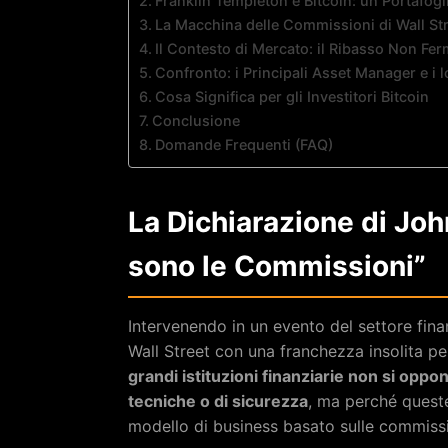
Franklin Templeton e Bitcoin: un Portafog
La Macchina delle Commissioni di Wall St
Il Contesto di Mercato: il Ribasso Non Ferm
Confronto: i Principali Asset Manager e i l
Cosa Significa per gli Investitori Bitcoin
Conclusione
Domande Frequenti (FAQ)
La Dichiarazione di Joh
sono le Commissioni”
Intervenendo in un evento del settore fina
Wall Street con una franchezza insolita 
grandi istituzioni finanziarie non si opp
tecniche o di sicurezza
, ma perché queste
modello di business basato sulle commissio