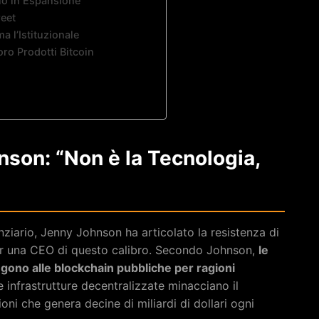
lio in Espansione
reet
a l’Istituzionale
oro Prodotti Bitcoin
nson: “Non è la Tecnologia,
nziario, Jenny Johnson ha articolato la resistenza di
per una CEO di questo calibro. Secondo Johnson,
le
ongono alle blockchain pubbliche per ragioni
 infrastrutture decentralizzate minacciano il
ni che genera decine di miliardi di dollari ogni