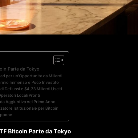
oin Parte da Tokyo
ri per un’Opportunità da Miliardi
parmio Immenso e Poco Investito
di Deflussi e $4,33 Miliardi Usciti
peratori Locali Pronti
da Aggiuntiva nel Primo Anno
atore Istituzionale per Bitcoin
iappone
TF Bitcoin Parte da Tokyo