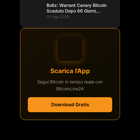
Boltz: Warrant Canary Bitcoin
Scaduto Dopo 66 Giorni,
Record
05 Ago 2026
Scarica l'App
Segui Bitcoin in tempo reale con
BitcoinLive24
Download Gratis