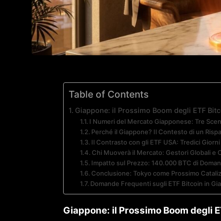
Table of Contents
Giappone: il Prossimo Boom degli ETF Bitc
I Numeri del Mercato Giapponese: Tre Scena
Perché il Giappone? Il Contesto di un Ris
Il Contrasto con gli ETF USA: Tredici Giorni 
Chi Muoverà il Mercato: Gestori Globali e O
Impatto sul Prezzo: 140.000 BTC di Doman
Conclusione: Tokyo come Prossimo Catalizz
Domande Frequenti sugli ETF Bitcoin in G
Giappone: il Prossimo Boom degli E