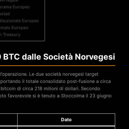
norama Europeo
otati
stituzionale Europeo
Primato Europeo
n Treasury
0 BTC dalle Società Norvegesi
’operazione. Le due società norvegesi target
rtando il totale consolidato post-fusione a circa
itcoin di circa 218 milioni di dollari. Secondo
 voto favorevole si è tenuto a Stoccolma il 23 giugno
Dato