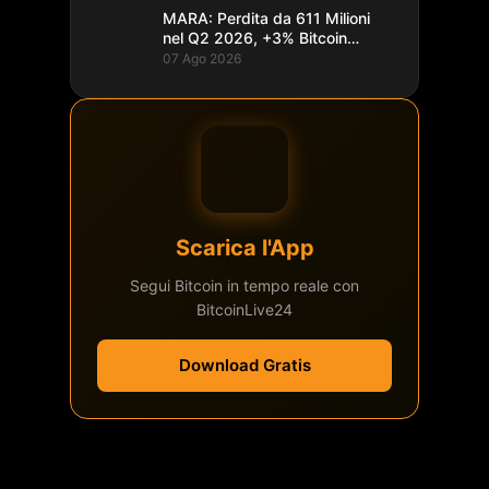
MARA: Perdita da 611 Milioni
nel Q2 2026, +3% Bitcoin
Minati
07 Ago 2026
Scarica l'App
Segui Bitcoin in tempo reale con
BitcoinLive24
Download Gratis