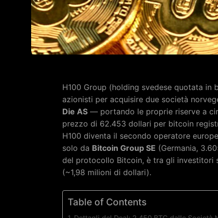
H100 Group (holding svedese quotata in bor
azionisti per acquisire due società norveg
Die AS
— portando le proprie riserve a circ
prezzo di 62.453 dollari per bitcoin regis
H100 diventa il secondo operatore europeo
solo da
Bitcoin Group SE
(Germania, 3.60
del protocollo Bitcoin, è tra gli investito
(~1,98 milioni di dollari).
Table of Contents
Dettagli del Deal: 2.450 BTC dalle Società