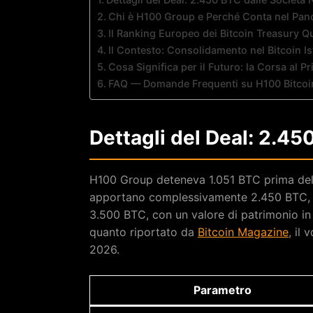
Chi è H100 Group e Perché Conta nel Pa
Il Ranking Europeo dei Bitcoin Treasury Qu
Il Contesto: Consolidamento nel Bitcoin I
Cosa Significa per il Futuro: la Corsa al 
FAQ — Domande Frequenti su H100 Bitcoi
Dettagli del Deal: 2.45
H100 Group deteneva 1.051 BTC prima dell
apportano complessivamente 2.450 BTC, po
3.500 BTC, con un valore di patrimonio in b
quanto riportato da
Bitcoin Magazine
, il
2026.
Parametro