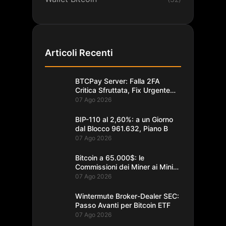
Articoli Recenti
BTCPay Server: Falla 2FA
Critica Sfruttata, Fix Urgente
alla 2.4.2
07 Ago 2026
BIP-110 al 2,60%: a un Giorno
dal Blocco 961.632, Piano B
07 Ago 2026
Bitcoin a 65.000$: le
Commissioni dei Miner ai Minimi
da un Decennio
07 Ago 2026
Wintermute Broker-Dealer SEC:
Passo Avanti per Bitcoin ETF
07 Ago 2026