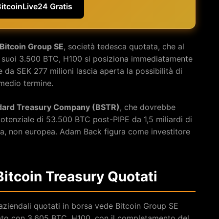
BitcoinLive24 Gratis
Bitcoin Group SE
, società tedesca quotata, che al
 suoi 3.500 BTC, H100 si posiziona immediatamente
e da SEK 277 milioni lascia aperta la possibilità di
medio termine.
ndard Treasury Company (BSTR)
, che dovrebbe
tenziale di 53.500 BTC post-PIPE da 1,5 miliardi di
a, non europea. Adam Back figura come investitore
Bitcoin Treasury Quotati
 aziendali quotati in borsa vede Bitcoin Group SE
ato con 3.605 BTC. H100, con il completamento del