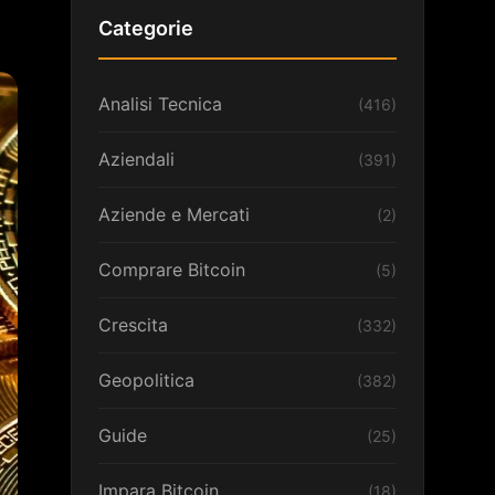
Categorie
Analisi Tecnica
(416)
Aziendali
(391)
Aziende e Mercati
(2)
Comprare Bitcoin
(5)
Crescita
(332)
Geopolitica
(382)
Guide
(25)
Impara Bitcoin
(18)