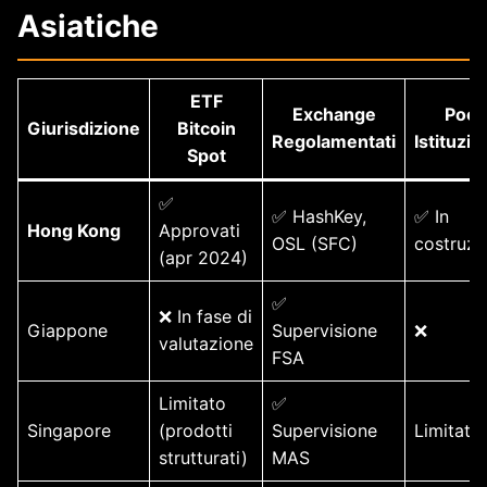
Asiatiche
ETF
Exchange
Pool
Giurisdizione
Bitcoin
Regolamentati
Istituzio
Spot
✅
✅ HashKey,
✅ In
Hong Kong
Approvati
OSL (SFC)
costruzi
(apr 2024)
✅
❌ In fase di
Giappone
Supervisione
❌
valutazione
FSA
Limitato
✅
Singapore
(prodotti
Supervisione
Limitato
strutturati)
MAS