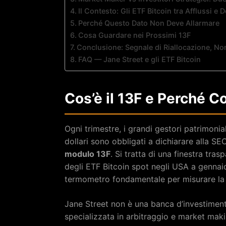
Il Contesto: Gli ETF Bitcoin tra Afflussi e D
Perché Questo Dato Non Deve Allarmare
Cosa Guardare nei Prossimi 13F
Conclusione: Segnale di Riallocazione, No
FAQ — Jane Street e gli ETF Bitcoin
Cos’è il 13F e Perché C
Ogni trimestre, i grandi gestori patrimonia
dollari sono obbligati a dichiarare alla SEC 
modulo 13F
. Si tratta di una finestra trasp
degli ETF Bitcoin spot negli USA a gennai
termometro fondamentale per misurare la 
Jane Street non è una banca d’investiment
specializzata in arbitraggio e market maki