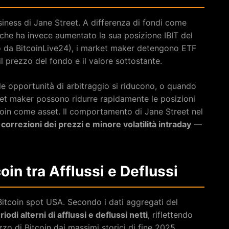
usiness di Jane Street. A differenza di fondi come
che ha invece aumentato la sua posizione IBIT del
to da BitcoinLive24), i market maker detengono ETF
 il prezzo del fondo e il valore sottostante.
 le opportunità di arbitraggio si riducono, o quando
ket maker possono ridurre rapidamente le posizioni
tcoin come asset. Il comportamento di Jane Street nel
a
correzioni dei prezzi e minore volatilità intraday
—
coin tra Afflussi e Deflussi
Bitcoin spot USA. Secondo i dati aggregati del
riodi alterni di afflussi e deflussi netti
, riflettendo
zo di Bitcoin dai massimi storici di fine 2025.