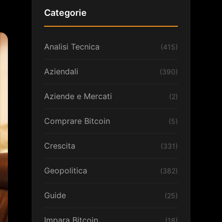
Categorie
Analisi Tecnica
(415)
Aziendali
(390)
Aziende e Mercati
(2)
Comprare Bitcoin
(5)
Crescita
(331)
Geopolitica
(382)
Guide
(25)
Impara Bitcoin
(18)