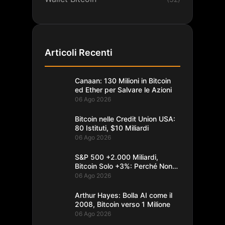
Articoli Recenti
Canaan: 130 Milioni in Bitcoin
ed Ether per Salvare le Azioni
06 Ago 2026
Bitcoin nelle Credit Union USA:
80 Istituti, $10 Miliardi
06 Ago 2026
S&P 500 +2.000 Miliardi,
Bitcoin Solo +3%: Perché Non
Segue
06 Ago 2026
Arthur Hayes: Bolla AI come il
2008, Bitcoin verso 1 Milione
06 Ago 2026