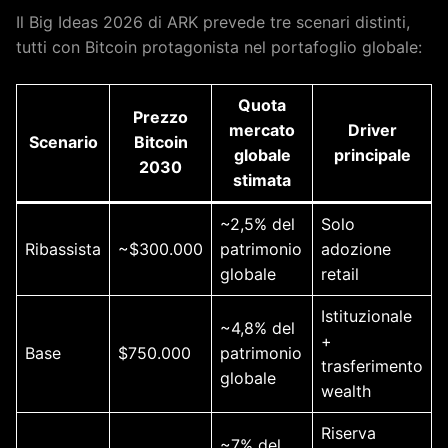
Il Big Ideas 2026 di ARK prevede tre scenari distinti,
tutti con Bitcoin protagonista nel portafoglio globale:
Quota
Prezzo
mercato
Driver
Scenario
Bitcoin
globale
principale
2030
stimata
~2,5% del
Solo
Ribassista
~$300.000
patrimonio
adozione
globale
retail
Istituzionale
~4,8% del
+
Base
$750.000
patrimonio
trasferimento
globale
wealth
Riserva
~7% del