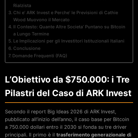
Rialzista
Chi e’ ARK Invest e Perche’ le Previsioni di Cathie
Wood Muovono il Mercato
Il Contesto: Quante Altre Societa’ Puntano su Bitcoin
a Lungo Termine
Le Implicazioni per gli Investitori Istituzionali Italiani
Conclusione
Domande Frequenti (FAQ)
L’Obiettivo da $750.000: i Tre
Pilastri del Caso di ARK Invest
Secondo il report Big Ideas 2026 di ARK Invest,
pubblicato all’inizio dell’anno, il caso base per Bitcoin
a 750.000 dollari entro il 2030 si fonda su tre driver
principali. Il primo è il
trasferimento generazionale di