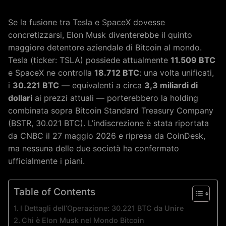
Se la fusione tra Tesla e SpaceX dovesse
concretizzarsi, Elon Musk diventerebbe il quinto
maggiore detentore aziendale di Bitcoin al mondo.
Tesla (ticker: TSLA) possiede attualmente
11.509 BTC
e SpaceX ne controlla
18.712 BTC
: una volta unificati,
i
30.221 BTC
— equivalenti a circa
3,3 miliardi di
dollari
ai prezzi attuali — porterebbero la holding
combinata sopra Bitcoin Standard Treasury Company
(BSTR, 30.021 BTC). L’indiscrezione è stata riportata
da CNBC il 27 maggio 2026 e ripresa da CoinDesk,
ma nessuna delle due società ha confermato
ufficialmente i piani.
Table of Contents
I Dettagli dell’Operazione: 30.221 BTC da Unire
Chi è Elon Musk nel Mondo Bitcoin