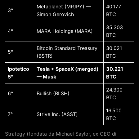
Metaplanet (MPJPY) —
40.177
3°
Simon Gerovich
BTC
35.303
4°
MARA Holdings (MARA)
BTC
Bitcoin Standard Treasury
30.021
5°
(BSTR)
BTC
Ipotetico
Tesla + SpaceX (merged)
30.221
5°
— Musk
BTC
24.300
6°
Bullish (BLSH)
BTC
16.500
7°
Strive Inc. (ASST)
BTC
Strategy (fondata da Michael Saylor, ex CEO di