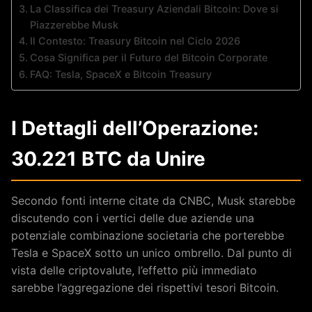
La Classifica dei Treasury Aziendali Bitcoin: Dove si
Piazzerebbe Musk
Il Contesto: Treasury Bitcoin nel Ciclo 2026
Cosa Significa per il Futuro del Bitcoin Corporate
FAQ: Tesla, SpaceX e Bitcoin Treasury
I Dettagli dell’Operazione:
30.221 BTC da Unire
Secondo fonti interne citate da CNBC, Musk starebbe
discutendo con i vertici delle due aziende una
potenziale combinazione societaria che porterebbe
Tesla e SpaceX sotto un unico ombrello. Dal punto di
vista delle criptovalute, l’effetto più immediato
sarebbe l’aggregazione dei rispettivi tesori Bitcoin.