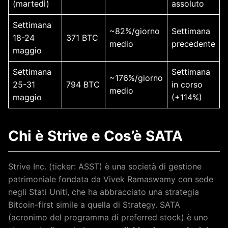
(martedì)
assoluto
Settimana
~82%/giorno
Settimana
18-24
371 BTC
medio
precedente
maggio
Settimana
Settimana
~176%/giorno
25-31
794 BTC
in corso
medio
maggio
(+114%)
Chi è Strive e Cos’è SATA
Strive Inc. (ticker: ASST) è una società di gestione
patrimoniale fondata da Vivek Ramaswamy con sede
negli Stati Uniti, che ha abbracciato una strategia
Bitcoin-first simile a quella di Strategy. SATA
(acronimo del programma di preferred stock) è uno