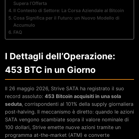
Supera l’Offerta
Il Contesto di Settore: La Corsa Aziendale al Bitcoin
Cosa Significa per il Futuro: un Nuovo Modello di
Accumulo
FAQ
I Dettagli dell’Operazione:
453 BTC in un Giorno
Il 26 maggio 2026, Strive SATA ha registrato il suo
record assoluto:
453 Bitcoin acquisiti in una sola
seduta
, corrispondenti al 101% della supply giornaliera
post-halving. Il meccanismo è diretto: quando le azioni
SATA vengono scambiate sopra il valore nominale di
100 dollari, Strive emette nuove azioni tramite un
programma at-the-market (ATM) e converte