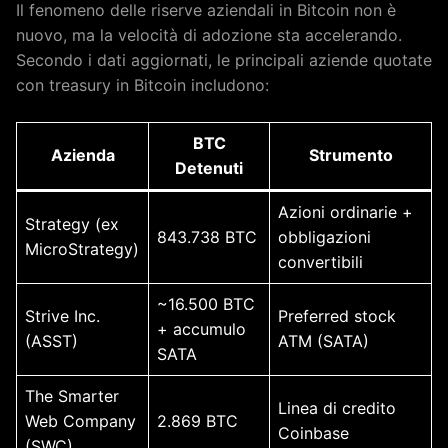
Il fenomeno delle riserve aziendali in Bitcoin non è
nuovo, ma la velocità di adozione sta accelerando.
Secondo i dati aggiornati, le principali aziende quotate
con treasury in Bitcoin includono:
BTC
Azienda
Strumento
Detenuti
Azioni ordinarie +
Strategy (ex
843.738 BTC
obbligazioni
MicroStrategy)
convertibili
~16.500 BTC
Strive Inc.
Preferred stock
+ accumulo
(ASST)
ATM (SATA)
SATA
The Smarter
Linea di credito
Web Company
2.869 BTC
Coinbase
(SWC)