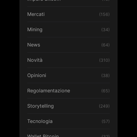
Mercati
(156)
Mining
(34)
News
(64)
Novità
(310)
Opinioni
(38)
Regolamentazione
(65)
Storytelling
(249)
Tecnologia
(57)
Wallet Bitcoin
(32)