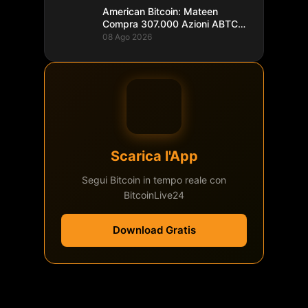
American Bitcoin: Mateen
Compra 307.000 Azioni ABTC
per 1,93M$
08 Ago 2026
Scarica l'App
Segui Bitcoin in tempo reale con
BitcoinLive24
Download Gratis