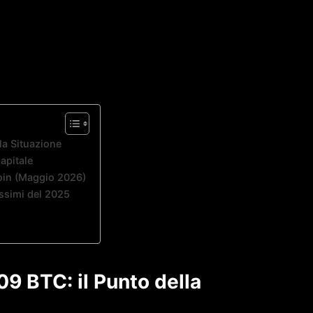
lla Situazione
Capitale
tcoin (Maggio 2026)
ssimi del 2025
109 BTC: il Punto della