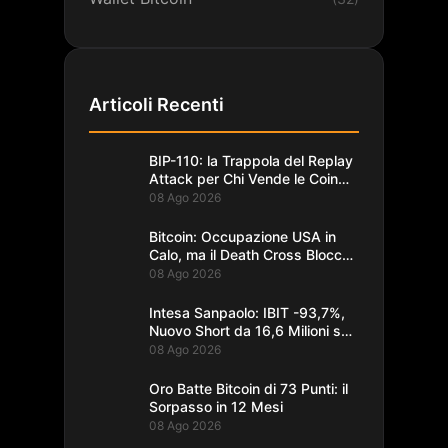
Articoli Recenti
BIP-110: la Trappola del Replay
Attack per Chi Vende le Coin
del Fork
08 Ago 2026
Bitcoin: Occupazione USA in
Calo, ma il Death Cross Blocca
il Rally
08 Ago 2026
Intesa Sanpaolo: IBIT -93,7%,
Nuovo Short da 16,6 Milioni su
Bitcoin
08 Ago 2026
Oro Batte Bitcoin di 73 Punti: il
Sorpasso in 12 Mesi
08 Ago 2026