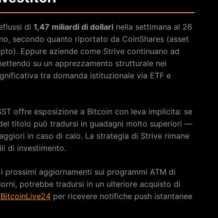
eflussi di
1,47 miliardi di dollari
nella settimana al 26
nno, secondo quanto riportato da CoinShares (asset
ypto). Eppure aziende come Strive continuano ad
ettendo su un apprezzamento strutturale nel
ificativa tra domanda istituzionale via ETF e
ASST offre esposizione a Bitcoin con leva implicita: se
 del titolo può tradursi in guadagni molto superiori —
giori in caso di calo. La strategia di Strive rimane
ili di investimento.
i prossimi aggiornamenti sui programmi ATM di
iorni, potrebbe tradursi in un ulteriore acquisto di
BitcoinLive24
per ricevere notifiche push istantanee