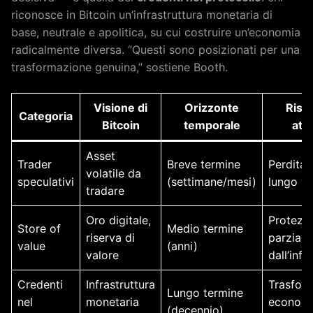
riconosce in Bitcoin un’infrastruttura monetaria di
base, neutrale e apolitica, su cui costruire un’economia
radicalmente diversa. “Questi sono posizionati per una
trasformazione genuina,” sostiene Booth.
Visione di
Orizzonte
Risul
Categoria
Bitcoin
temporale
att
Asset
Trader
Breve termine
Perdita 
volatile da
speculativi
(settimane/mesi)
lungo p
tradare
Oro digitale,
Protezi
Store of
Medio termine
riserva di
parziale
value
(anni)
valore
dall’infl
Credenti
Infrastruttura
Trasfor
Lungo termine
nel
monetaria
econom
(decennio)