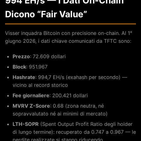
994 EH/s — I Dati On-Chain
Dicono “Fair Value”
Visser inquadra Bitcoin con precisione on-chain. Al 1°
giugno 2026, i dati chiave comunicati da TFTC sono:
Prezzo
: 72.609 dollari
Block
: 951.967
Hashrate
: 994,7 EH/s (exahash per secondo) —
vicino al record storico
Fee giornaliere
: 200.421 dollari
MVRV Z-Score
: 0.68 (zona neutra, né
sopravvalutato né ai minimi di mercato)
LTH-SOPR
(Spent Output Profit Ratio degli holder
di lungo termine): recuperato da 0.747 a 0.967 — le
perdite realizzate si stanno riducendo