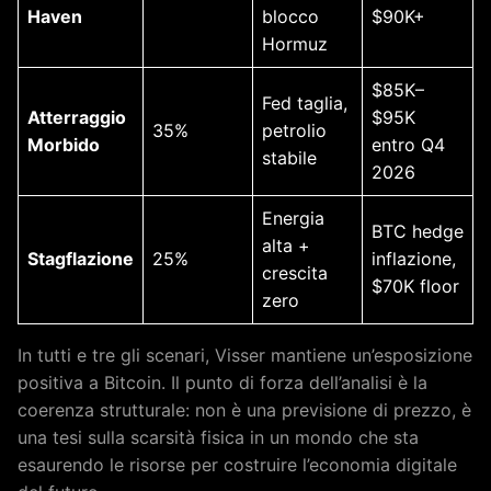
Haven
blocco
$90K+
Hormuz
$85K–
Fed taglia,
Atterraggio
$95K
35%
petrolio
Morbido
entro Q4
stabile
2026
Energia
BTC hedge
alta +
Stagflazione
25%
inflazione,
crescita
$70K floor
zero
In tutti e tre gli scenari, Visser mantiene un’esposizione
positiva a Bitcoin. Il punto di forza dell’analisi è la
coerenza strutturale: non è una previsione di prezzo, è
una tesi sulla scarsità fisica in un mondo che sta
esaurendo le risorse per costruire l’economia digitale