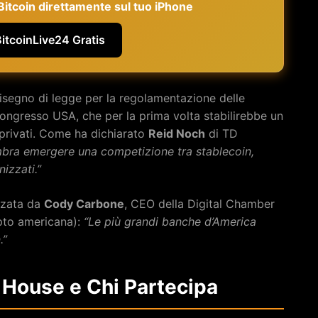
e Bitcoin direttamente sul tuo iPhone
BitcoinLive24 Gratis
 disegno di legge per la regolamentazione delle
Congresso USA, che per la prima volta stabilirebbe un
 privati. Come ha dichiarato
Reid Noch
di TD
mbra emergere una competizione tra stablecoin,
izzati.”
izzata da
Cody Carbone
, CEO della Digital Chamber
ypto americana):
“Le più grandi banche d’America
.”
g House e Chi Partecipa