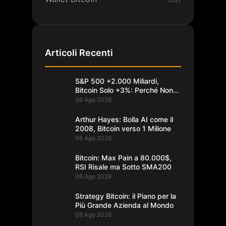
Articoli Recenti
S&P 500 +2.000 Miliardi,
Bitcoin Solo +3%: Perché Non
Segue
06 Ago 2026
Arthur Hayes: Bolla AI come il
2008, Bitcoin verso 1 Milione
06 Ago 2026
Bitcoin: Max Pain a 80.000$,
RSI Risale ma Sotto SMA200
06 Ago 2026
Strategy Bitcoin: il Piano per la
Più Grande Azienda al Mondo
06 Ago 2026