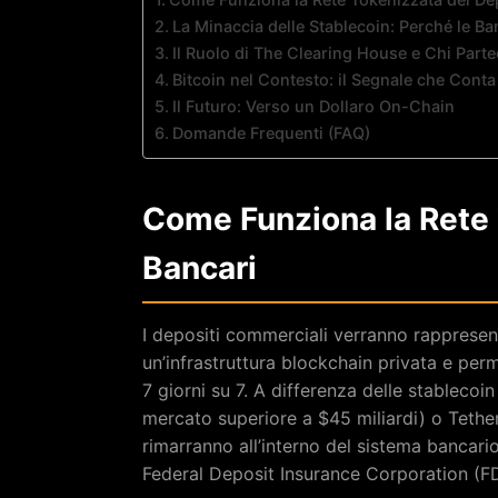
La Minaccia delle Stablecoin: Perché le 
Il Ruolo di The Clearing House e Chi Parte
Bitcoin nel Contesto: il Segnale che Conta
Il Futuro: Verso un Dollaro On-Chain
Domande Frequenti (FAQ)
Come Funziona la Rete 
Bancari
I depositi commerciali verranno rapprese
un’infrastruttura blockchain privata e per
7 giorni su 7. A differenza delle stableco
mercato superiore a $45 miliardi) o Tether
rimarranno all’interno del sistema bancar
Federal Deposit Insurance Corporation (FDIC)