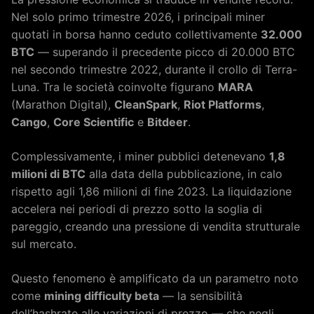
Nel solo primo trimestre 2026, i principali miner
quotati in borsa hanno ceduto collettivamente
32.000
BTC
— superando il precedente picco di 20.000 BTC
nel secondo trimestre 2022, durante il crollo di Terra-
Luna. Tra le società coinvolte figurano
MARA
(Marathon Digital),
CleanSpark
,
Riot Platforms
,
Cango
,
Core Scientific
e
Bitdeer
.
Complessivamente, i miner pubblici detenevano
1,8
milioni di BTC
alla data della pubblicazione, in calo
rispetto agli 1,86 milioni di fine 2023. La liquidazione
accelera nei periodi di prezzo sotto la soglia di
pareggio, creando una pressione di vendita strutturale
sul mercato.
Questo fenomeno è amplificato da un parametro noto
come
mining difficulty beta
— la sensibilità
dell’hashrate alle variazioni di prezzo — che negli