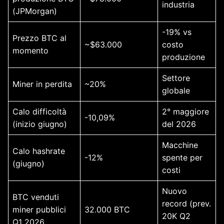
industria
(JPMorgan)
-19% vs
Prezzo BTC al
~$63.000
costo
momento
produzione
Settore
Miner in perdita
~20%
globale
Calo difficoltà
2° maggiore
-10,09%
(inizio giugno)
del 2026
Macchine
Calo hashrate
-12%
spente per
(giugno)
costi
Nuovo
BTC venduti
record (prev.
miner pubblici
32.000 BTC
20K Q2
Q1 2026