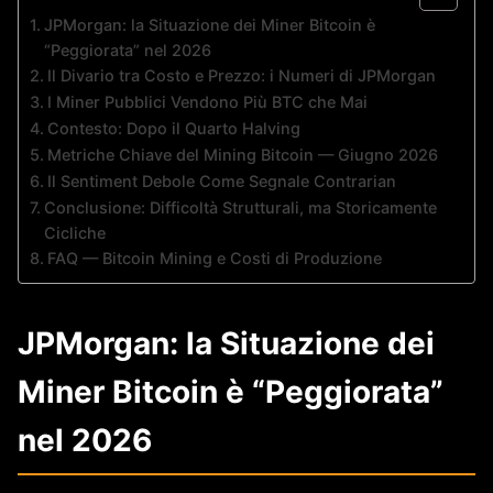
JPMorgan: la Situazione dei Miner Bitcoin è
“Peggiorata” nel 2026
Il Divario tra Costo e Prezzo: i Numeri di JPMorgan
I Miner Pubblici Vendono Più BTC che Mai
Contesto: Dopo il Quarto Halving
Metriche Chiave del Mining Bitcoin — Giugno 2026
Il Sentiment Debole Come Segnale Contrarian
Conclusione: Difficoltà Strutturali, ma Storicamente
Cicliche
FAQ — Bitcoin Mining e Costi di Produzione
JPMorgan: la Situazione dei
Miner Bitcoin è “Peggiorata”
nel 2026