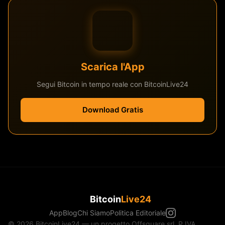
Scarica l'App
Segui Bitcoin in tempo reale con BitcoinLive24
Download Gratis
Bitcoin
Live24
App
Blog
Chi Siamo
Politica Editoriale
© 2026 BitcoinLive24 — un progetto Offsquare srl, P.IVA