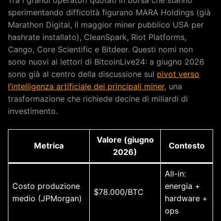
Tra i grandi operatori quotati in borsa che stanno
sperimentando difficoltà figurano MARA Holdings (già
Marathon Digital, il maggior miner pubblico USA per
hashrate installato), CleanSpark, Riot Platforms,
Cango, Core Scientific e Bitdeer. Questi nomi non
sono nuovi ai lettori di BitcoinLive24: a giugno 2026
sono già al centro della discussione sul
pivot verso
l’intelligenza artificiale dei principali miner
, una
trasformazione che richiede decine di miliardi di
investimento.
Valore (giugno
Metrica
Contesto
2026)
All-in:
Costo produzione
energia +
$78.000/BTC
medio (JPMorgan)
hardware +
ops