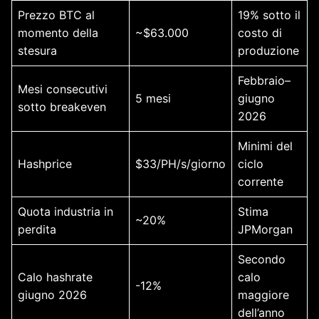
Prezzo BTC al
19% sotto il
momento della
~$63.000
costo di
stesura
produzione
Febbraio–
Mesi consecutivi
5 mesi
giugno
sotto breakeven
2026
Minimi del
Hashprice
$33/PH/s/giorno
ciclo
corrente
Quota industria in
Stima
~20%
perdita
JPMorgan
Secondo
Calo hashrate
calo
-12%
giugno 2026
maggiore
dell’anno