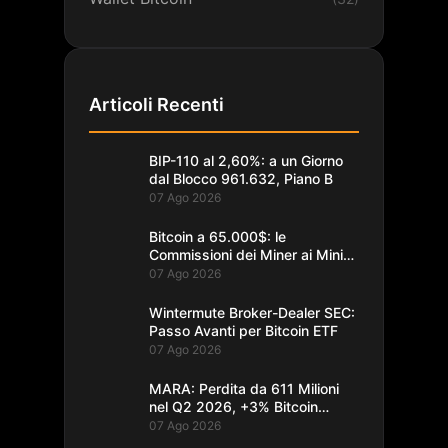
Articoli Recenti
BIP-110 al 2,60%: a un Giorno
dal Blocco 961.632, Piano B
07 Ago 2026
Bitcoin a 65.000$: le
Commissioni dei Miner ai Minimi
da un Decennio
07 Ago 2026
Wintermute Broker-Dealer SEC:
Passo Avanti per Bitcoin ETF
07 Ago 2026
MARA: Perdita da 611 Milioni
nel Q2 2026, +3% Bitcoin
Minati
07 Ago 2026