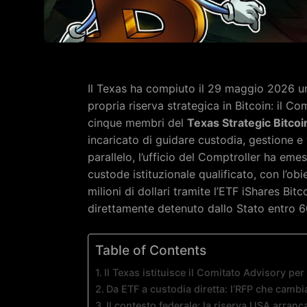
Il Texas ha compiuto il 29 maggio 2026 un
propria riserva strategica in Bitcoin: il C
cinque membri del
Texas Strategic Bitco
incaricato di guidare custodia, gestione e 
parallelo, l’ufficio del Comptroller ha em
custode istituzionale qualificato, con l’obi
milioni di dollari tramite l’ETF iShares Bit
direttamente detenuto dallo Stato entro 60
Table of Contents
Il Texas istituisce il Comitato Advisory per
Da ETF a custodia diretta: l’RFP che cambia
Il contesto federale: la riserva USA arranca