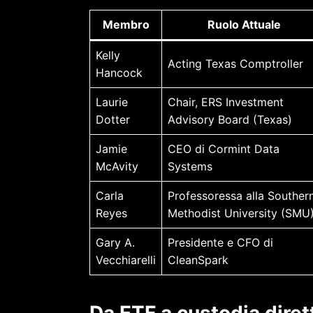
Membro
Ruolo Attuale
Kelly
Acting Texas Comptroller
Hancock
Laurie
Chair, ERS Investment
Dotter
Advisory Board (Texas)
Jamie
CEO di Cormint Data
McAvity
Systems
Carla
Professoressa alla Souther
Reyes
Methodist University (SMU
Gary A.
Presidente e CFO di
Vecchiarelli
CleanSpark