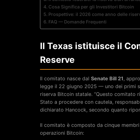
Cosa Significa per gli Investitori Bitcoin
Prospettive: il 2026 come anno delle riserv
FAQ — Domande Frequenti
Il Texas istituisce il C
Reserve
Il comitato nasce dal
Senate Bill 21
, appro
legge il 22 giugno 2025 — uno dei primi st
riserva Bitcoin statale. “Questo comitato 
Stato a procedere con cautela, responsabili
dichiarato Hancock, secondo quanto ripo
Il comitato è composto da cinque membri c
operazioni Bitcoin: