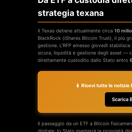
Da ETF a custodia diret
strategia texana
Il Texas detiene attualmente circa
10 milio
BlackRock (iShares Bitcoin Trust), il più 
gestione. L’RFP emesso giovedì stabilisce 
sicura, liquidità e gestione degli asset —
direttamente custodito dallo Stato entro
6
📱 Ricevi tutte le notizi
Scarica 
Il passaggio da un ETF a Bitcoin fisicame
digitale: lo Stato manterrà la proprietà di