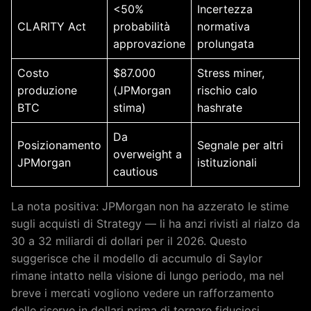
<50%
Incertezza
CLARITY Act
probabilità
normativa
approvazione
prolungata
Costo
$87.000
Stress miner,
produzione
(JPMorgan
rischio calo
BTC
stima)
hashrate
Da
Posizionamento
Segnale per altri
overweight a
JPMorgan
istituzionali
cautious
La nota positiva: JPMorgan non ha azzerato le stime
sugli acquisti di Strategy — li ha anzi rivisti al rialzo da
30 a 32 miliardi di dollari per il 2026. Questo
suggerisce che il modello di accumulo di Saylor
rimane intatto nella visione di lungo periodo, ma nel
breve i mercati vogliono vedere un rafforzamento
delle riserve in dollari prima di tornare fiduciosi.