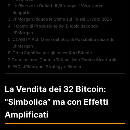
Le Riserve in Dollari di Strategy: Il Vero Nervo
Scoperto
JPMorgan Riduce le Stime sui Flussi Crypto 2026
Il Costo di Produzione del Bitcoin secondo
JPMorgan
CLARITY Act: Meno del 50% di Possibilità secondo
JPMorgan
Cosa Significa per gli Investitori Bitcoin
Conclusione: Cautela Tattica, Non Panico Strutturale
FAQ: JPMorgan, Strategy e Bitcoin
La Vendita dei 32 Bitcoin:
“Simbolica” ma con Effetti
Amplificati