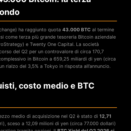
mondo
xchange) ha raggiunto quota
43.000 BTC
al termine
i come terza più grande tesoreria Bitcoin aziendale
croStrategy) e Twenty One Capital. La società
corso del Q2 per un controvalore di circa 170,7
 complessivo in Bitcoin a 659,25 miliardi di yen (circa
o un rialzo del 3,5% a Tokyo in risposta all’annuncio.
uisti, costo medio e BTC
prezzo medio di acquisizione nel Q2 è stato di
12,71
i), sceso a 12,09 milioni di yen (circa 77.000 dollari)
ration tramite opzioni. Il
BTC Yield del Q2 2026 si