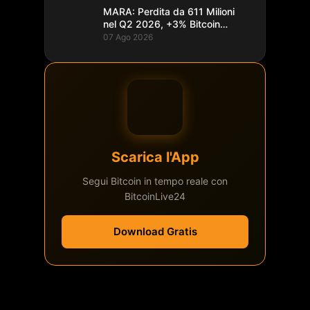
MARA: Perdita da 611 Milioni
nel Q2 2026, +3% Bitcoin
Minati
07 Ago 2026
Scarica l'App
Segui Bitcoin in tempo reale con
BitcoinLive24
Download Gratis