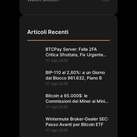
Articoli Recenti
BTCPay Server: Falla 2FA
Critica Sfruttata, Fix Urgente
alla 2.4.2
07 Ago 2026
BIP-110 al 2,60%: a un Giorno
dal Blocco 961.632, Piano B
07 Ago 2026
Bitcoin a 65.000$: le
Commissioni dei Miner ai Minimi
da un Decennio
07 Ago 2026
Wintermute Broker-Dealer SEC:
Passo Avanti per Bitcoin ETF
07 Ago 2026