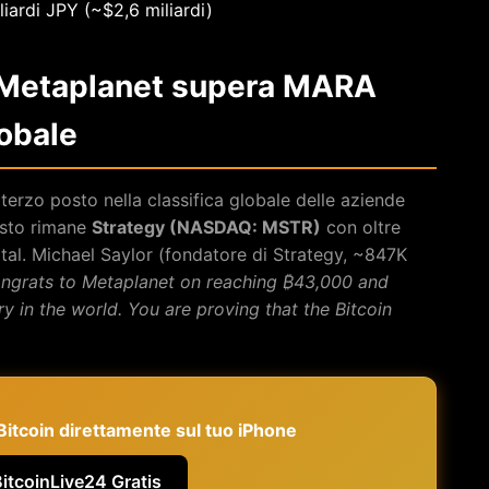
iardi JPY (~$2,6 miliardi)
 Metaplanet supera MARA
lobale
erzo posto nella classifica globale delle aziende
posto rimane
Strategy (NASDAQ: MSTR)
con oltre
al. Michael Saylor (fondatore di Strategy, ~847K
ngrats to Metaplanet on reaching ₿43,000 and
y in the world. You are proving that the Bitcoin
e Bitcoin direttamente sul tuo iPhone
BitcoinLive24 Gratis