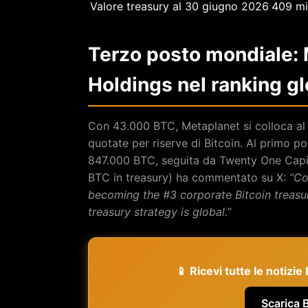
Valore treasury al 30 giugno 2026
409 mil
Terzo posto mondiale:
Holdings nel ranking g
Con 43.000 BTC, Metaplanet si colloca al t
quotate per riserve di Bitcoin. Al primo 
847.000 BTC, seguita da Twenty One Capit
BTC in treasury) ha commentato su X:
“Co
becoming the #3 corporate Bitcoin treasur
treasury strategy is global.”
📱 Ricevi tutte le notizi
Scarica 