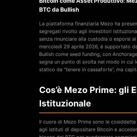
Bitcoin come Asset Produttivo: Mez
BTC da Bullish
La piattaforma finanziaria Mezo ha prese
segregati rivolto agli investitori istituzi
senza rinunciare alla custodia o esporsi ai 
mercoledì 29 aprile 2026, è supportato d
Bullish come seed funding, con Anchorage 
segna un punto di svolta nel modo in cui l
statico da “tenere in cassaforte”, ma capi
Cos’è Mezo Prime: gli E
Istituzionale
Il cuore di Mezo Prime sono le cosiddett
agli istituti di depositare Bitcoin e accede
blocco del BTC per guadagnare commission