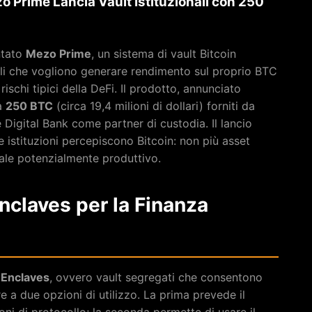
o Prime Lancia Vault Istituzionali con 250
ntato
Mezo Prime
, un sistema di vault Bitcoin
onali che vogliono generare rendimento sul proprio BTC
rischi tipici della DeFi. Il prodotto, annunciato
a
250 BTC
(circa 19,4 milioni di dollari) forniti da
Digital Bank come partner di custodia. Il lancio
e istituzioni percepiscono Bitcoin: non più asset
tale potenzialmente produttivo.
nclaves per la Finanza
e
Enclaves
, ovvero vault segregati che consentono
re a due opzioni di utilizzo. La prima prevede il
i di protocollo; la seconda permette di usare il