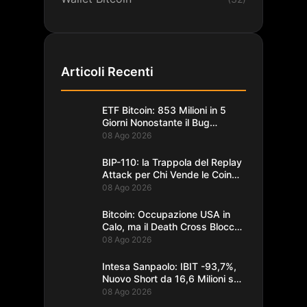
Articoli Recenti
ETF Bitcoin: 853 Milioni in 5
Giorni Nonostante il Bug
Coldcard
08 Ago 2026
BIP-110: la Trappola del Replay
Attack per Chi Vende le Coin
del Fork
08 Ago 2026
Bitcoin: Occupazione USA in
Calo, ma il Death Cross Blocca
il Rally
08 Ago 2026
Intesa Sanpaolo: IBIT -93,7%,
Nuovo Short da 16,6 Milioni su
Bitcoin
08 Ago 2026