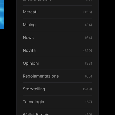
Mercati
(156)
Mining
(34)
News
(64)
Novità
(310)
Opinioni
(38)
Regolamentazione
(65)
Storytelling
(249)
Tecnologia
(57)
Wallet Bitcoin
(32)