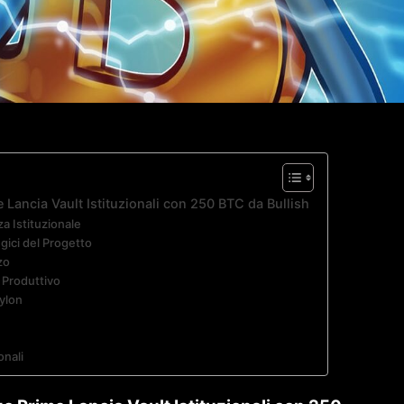
Lancia Vault Istituzionali con 250 BTC da Bullish
a Istituzionale
egici del Progetto
zo
t Produttivo
ylon
onali