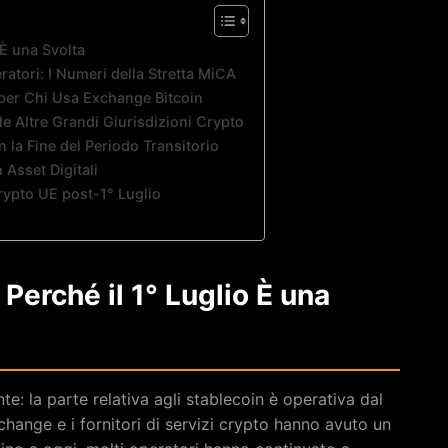
 È una Svolta
ratori: I Numeri della Stretta MiCA
a per Chi Usa Exchange Bitcoin
e Altre Grandi Giurisdizioni Crypto
 la Fine del Periodo Transitorio
 Asset Digitali
Crypto UE post-1° Luglio
Perché il 1° Luglio È una
e: la parte relativa agli stablecoin è operativa dal
hange e i fornitori di servizi crypto hanno avuto un