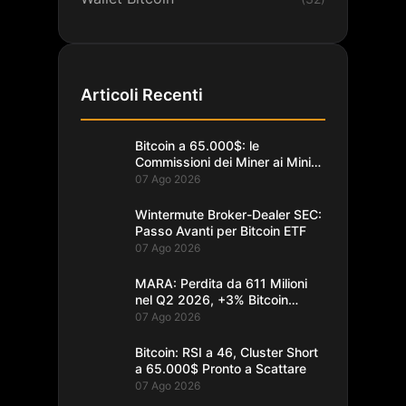
Articoli Recenti
Bitcoin a 65.000$: le
Commissioni dei Miner ai Minimi
da un Decennio
07 Ago 2026
Wintermute Broker-Dealer SEC:
Passo Avanti per Bitcoin ETF
07 Ago 2026
MARA: Perdita da 611 Milioni
nel Q2 2026, +3% Bitcoin
Minati
07 Ago 2026
Bitcoin: RSI a 46, Cluster Short
a 65.000$ Pronto a Scattare
07 Ago 2026