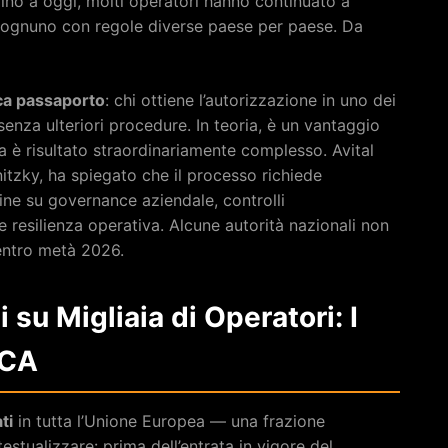
 Fino a oggi, molti operatori hanno continuato a
— ognuno con regole diverse paese per paese. Da
ca passaporto
: chi ottiene l’autorizzazione in uno dei
senza ulteriori procedure. In teoria, è un vantaggio
la è risultato straordinariamente complesso. Avital
nitzky, ha spiegato che il processo richiede
ine su governance aziendale, controlli
e resilienza operativa. Alcune autorità nazionali non
entro metà 2026.
su Migliaia di Operatori: I
iCA
ti
in tutta l’Unione Europea — una frazione
tualizzare: prima dell’entrata in vigore del