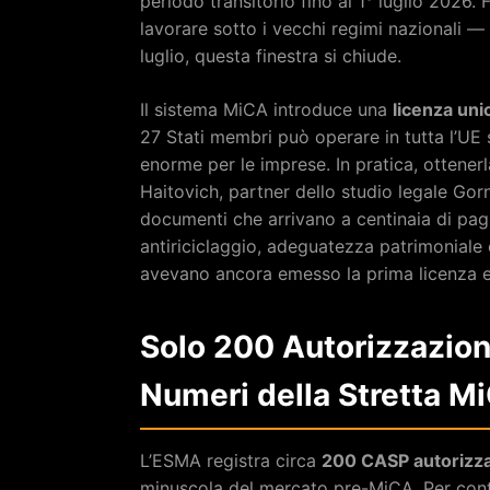
periodo transitorio fino al 1° luglio 2026.
lavorare sotto i vecchi regimi nazionali 
luglio, questa finestra si chiude.
Il sistema MiCA introduce una
licenza uni
27 Stati membri può operare in tutta l’UE 
enorme per le imprese. In pratica, ottener
Haitovich, partner dello studio legale Gor
documenti che arrivano a centinaia di pag
antiriciclaggio, adeguatezza patrimoniale 
avevano ancora emesso la prima licenza 
Solo 200 Autorizzazioni 
Numeri della Stretta M
L’ESMA registra circa
200 CASP autorizza
minuscola del mercato pre-MiCA. Per contes