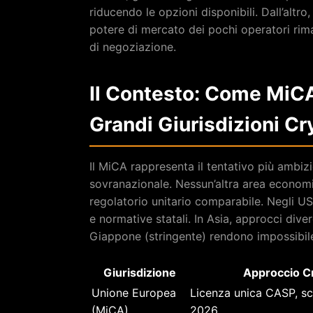
riducendo le opzioni disponibili. Dall’altr
potere di mercato dei pochi operatori rima
di negoziazione.
Il Contesto: Come MiCA 
Grandi Giurisdizioni Cr
Il MiCA rappresenta il tentativo più ambiz
sovranazionale. Nessun’altra area econom
regolatorio unitario comparabile. Negli 
e normative statali. In Asia, approcci dive
Giappone (stringente) rendono impossibile
Giurisdizione
Approccio C
Unione Europea
Licenza unica CASP, sc
(MiCA)
2026