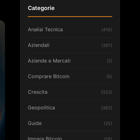
Categorie
Analisi Tecnica
(416)
Aziendali
(391)
Aziende e Mercati
(2)
Comprare Bitcoin
(5)
Crescita
(332)
Geopolitica
(382)
Guide
(25)
Impara Bitcoin
(18)