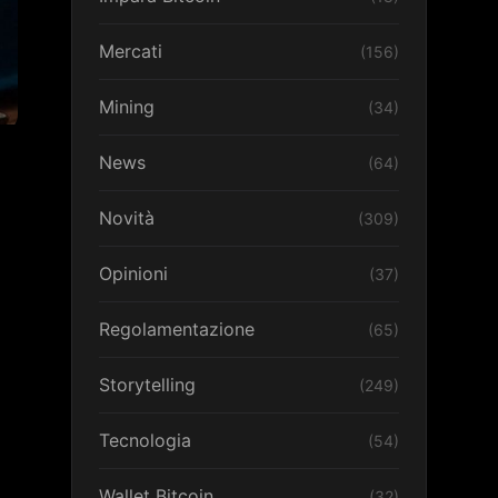
Mercati
(156)
Mining
(34)
News
(64)
Novità
(309)
Opinioni
(37)
Regolamentazione
(65)
Storytelling
(249)
Tecnologia
(54)
Wallet Bitcoin
(32)