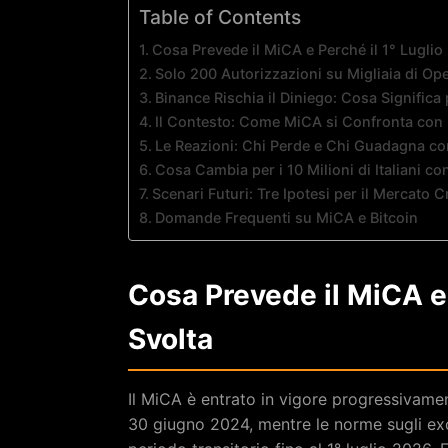
Table of Contents
Cosa Prevede il MiCA e Perché il 1° Luglio
Solo 200 Autorizzazioni su Migliaia di Ope
Binance Rischia il Diniego: Cosa Signific
Il Contesto: Come MiCA si Confronta con l
Le Reazioni: Chi Perde e Chi Guadagna con
Cosa Cambia per i 10 Milioni di Italiani con
Scenari Futuri: Tre Ipotesi per il Mercato 
Domande Frequenti su MiCA e Bitcoin
Cosa Prevede il MiCA e 
Svolta
Il MiCA è entrato in vigore progressivament
30 giugno 2024, mentre le norme sugli exc