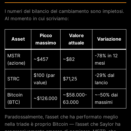
I numeri del bilancio del cambiamento sono impietosi.
Al momento in cui scriviamo:
Picco
Valore
Asset
Variazione
massimo
attuale
MSTR
-78% in 12
~$457
~$82
(azione)
mesi
$100 (par
-29% dal
STRC
$71,25
value)
lancio
Bitcoin
~$58.000-
~-50% dai
~$126.000
(BTC)
63.000
massimi
Paradossalmente, l’asset che ha performato meglio
nella triade è proprio Bitcoin — l’asset che Saylor ha