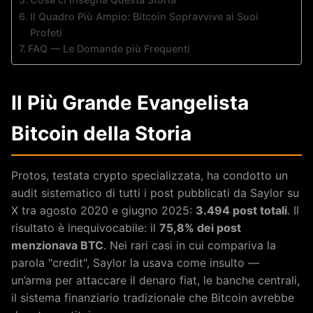
Il Quadro Più Ampio: Bitcoin Sopravvive ai Suoi
Profeti
FAQ — Le Domande più Frequenti
Il Più Grande Evangelista
Bitcoin della Storia
Protos, testata crypto specializzata, ha condotto un
audit sistematico di tutti i post pubblicati da Saylor su
X tra agosto 2020 e giugno 2025:
3.494 post totali
. Il
risultato è inequivocabile: il
75,8% dei post
menzionava BTC
. Nei rari casi in cui compariva la
parola "credit", Saylor la usava come insulto —
un’arma per attaccare il denaro fiat, le banche centrali,
il sistema finanziario tradizionale che Bitcoin avrebbe