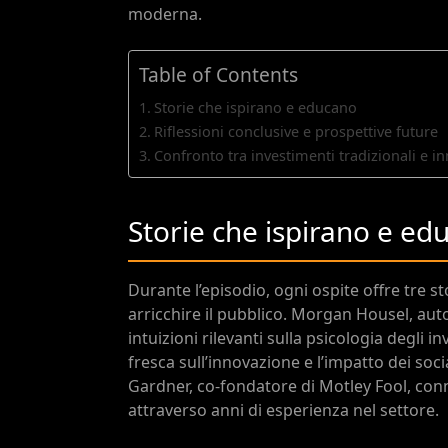
moderna.
Table of Contents
Storie che ispirano e educano
Riflessioni conclusive e prospettive future
Confronto tra investimenti tradizionali e in
Storie che ispirano e ed
Durante l’episodio, ogni ospite offre tre st
arricchire il pubblico. Morgan Housel, au
intuizioni rilevanti sulla psicologia degli
fresca sull’innovazione e l’impatto dei soc
Gardner, co-fondatore di Motley Fool, con
attraverso anni di esperienza nel settore.