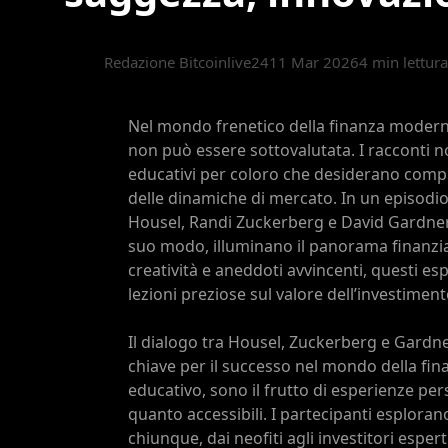
Redazione Bitcoinlive24
11 Mar 2026
4 min lettura
Nel mondo frenetico della finanza moderna,
non può essere sottovalutata. I racconti
educativi per coloro che desiderano compr
delle dinamiche di mercato. In un episodio
Housel, Randi Zuckerberg e David Gardner 
suo modo, illuminano il panorama finanzi
creatività e aneddoti avvincenti, questi e
lezioni preziose sul valore dell’investimen
Il dialogo tra Housel, Zuckerberg e Gardn
chiave per il successo nel mondo della fina
educativo, sono il frutto di esperienze per
quanto accessibili. I partecipanti esplora
chiunque, dai neofiti agli investitori espe