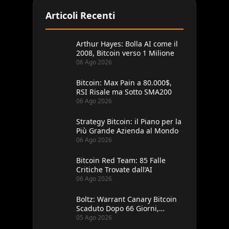
Articoli Recenti
Arthur Hayes: Bolla AI come il
2008, Bitcoin verso 1 Milione
06 Ago 2026
Bitcoin: Max Pain a 80.000$,
RSI Risale ma Sotto SMA200
06 Ago 2026
Strategy Bitcoin: il Piano per la
Più Grande Azienda al Mondo
06 Ago 2026
Bitcoin Red Team: 85 Falle
Critiche Trovate dall’AI
06 Ago 2026
Boltz: Warrant Canary Bitcoin
Scaduto Dopo 66 Giorni,
Record
05 Ago 2026