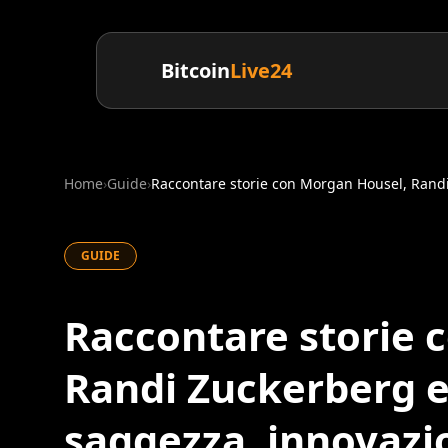
Bitcoin
Live24
Home
›
Guide
›
Raccontare storie con Morgan Housel, Randi
GUIDE
Raccontare storie 
Randi Zuckerberg e
saggezza, innovazio