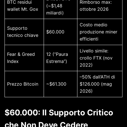
BTC residui
Rimborso max:
(~$1,48
wallet Mt. Gox
ottobre 2026
miliardi)
Costo medio
Supporto
$60.000
produzione miner
tecnico chiave
efficienti
Livello simile:
Fear & Greed
12 (“Paura
crollo FTX (nov
Index
Estrema”)
2022)
–50% dall’ATH di
Prezzo Bitcoin
~$61.300
$126.000 (mag
2026)
$60.000: Il Supporto Critico
che Non Deve Cedere