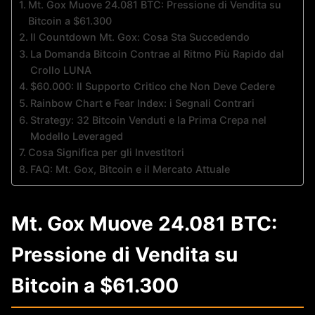
Mt. Gox Muove 24.081 BTC: Pressione di Vendita su
Bitcoin a $61.300
Il Countdown Mt. Gox: Cosa Sta Succedendo
La Domanda Bitcoin Contrae al Ritmo Più Rapido dal
Crollo LUNA
$60.000: Il Supporto Critico che Non Deve Cedere
Rainbow Chart e Fear Index: i Segnali Contrari
Strategy: 32 Bitcoin Venduti e la Prima Crepa nel
Modello Leveraged
Cosa Significa per gli Investitori
FAQ: Mt. Gox, Bitcoin e il Mercato Attuale
Mt. Gox Muove 24.081 BTC:
Pressione di Vendita su
Bitcoin a $61.300