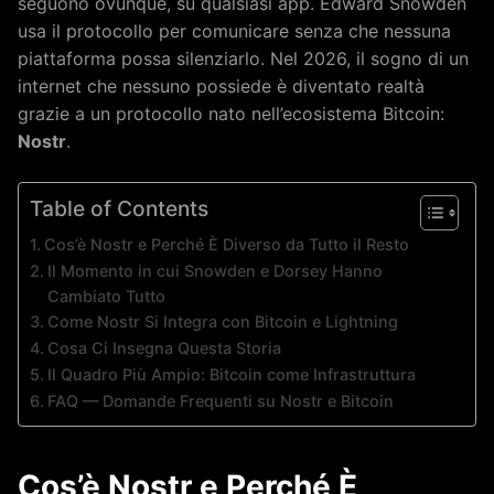
seguono ovunque, su qualsiasi app. Edward Snowden
usa il protocollo per comunicare senza che nessuna
piattaforma possa silenziarlo. Nel 2026, il sogno di un
internet che nessuno possiede è diventato realtà
grazie a un protocollo nato nell’ecosistema Bitcoin:
Nostr
.
Table of Contents
Cos’è Nostr e Perché È Diverso da Tutto il Resto
Il Momento in cui Snowden e Dorsey Hanno
Cambiato Tutto
Come Nostr Si Integra con Bitcoin e Lightning
Cosa Ci Insegna Questa Storia
Il Quadro Più Ampio: Bitcoin come Infrastruttura
FAQ — Domande Frequenti su Nostr e Bitcoin
Cos’è Nostr e Perché È