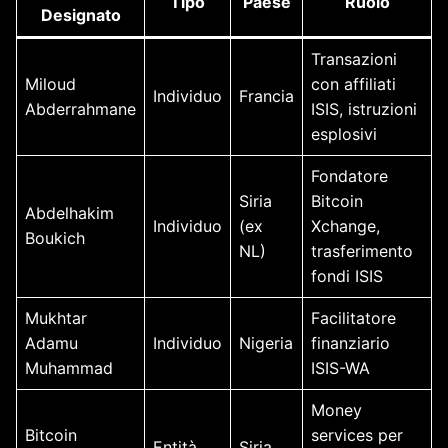
Tipo
Paese
Ruolo
Designato
Transazioni
Miloud
con affiliati
Individuo
Francia
Abderrahmane
ISIS, istruzioni
esplosivi
Fondatore
Siria
Bitcoin
Abdelhakim
Individuo
(ex
Xchange,
Boukich
NL)
trasferimento
fondi ISIS
Mukhtar
Facilitatore
Adamu
Individuo
Nigeria
finanziario
Muhammad
ISIS-WA
Money
Bitcoin
services per
Entità
Siria