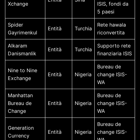
Xchange
ISIS, fondi da
5 paesi
Spider
Rete hawala
Entità
Turchia
Gayrimenkul
riconvertita
Alkaram
Supporto rete
Entità
Turchia
Danismanlik
finanziaria ISIS
Bureau de
Nine to Nine
Entità
Nigeria
change ISIS-
Exchange
WA
Manhattan
Bureau de
Bureau de
Entità
Nigeria
change ISIS-
Change
WA
Bureau de
Generation
Entità
Nigeria
change ISIS-
Currency
WA