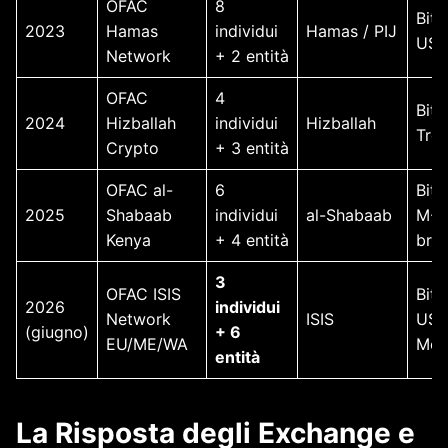
OFAC
8
Bitc
2023
Hamas
individui
Hamas / PIJ
US
Network
+ 2 entità
OFAC
4
Bitc
2024
Hizballah
individui
Hizballah
Tro
Crypto
+ 3 entità
OFAC al-
6
Bitc
2025
Shabaab
individui
al-Shabaab
M-P
Kenya
+ 4 entità
bri
3
OFAC ISIS
Bitc
2026
individui
Network
ISIS
USD
(giugno)
+ 6
EU/ME/WA
Mon
entità
La Risposta degli Exchange e