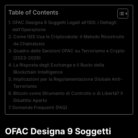
Table of Contents
OFAC Designa 9 Soggetti Legati all’ISIS: i Dettagli
dell’Operazione
Come ISIS Usa le Criptovalute: il Metodo Ricostruito
da Chainalysis
Quadro delle Sanzioni OFAC su Terrorismo e Crypto
(2023-2026)
La Risposta degli Exchange e il Ruolo della
Blockchain Intelligence
Implicazioni per la Regolamentazione Globale Anti-
Terrorismo
Bitcoin come Strumento di Controllo o di Libertà? Il
Dibattito Aperto
Domande Frequenti (FAQ)
OFAC Designa 9 Soggetti