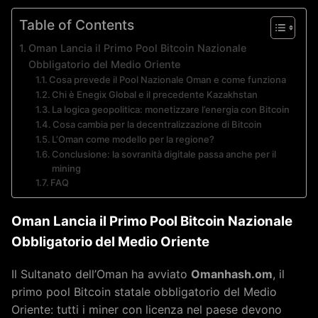
Table of Contents
Oman Lancia il Primo Pool Bitcoin Nazionale
Obbligatorio del Medio Oriente
Cosa prevede il Pool Nazionale Oman e come funziona
Chi è Enegix Global e il precedente Kazakhstan
La logica geopolitica: monetizzare l’energia con Bitcoin
Cosa cambia per la decentralizzazione di Bitcoin
L’Oman come modello per la regione?
Conclusione: la sovranità digitale passa anche per il
mining
FAQ
Oman Lancia il Primo Pool Bitcoin Nazionale
Obbligatorio del Medio Oriente
Il Sultanato dell’Oman ha avviato
Omanhash.om
, il
primo pool Bitcoin statale obbligatorio del Medio
Oriente: tutti i miner con licenza nel paese devono