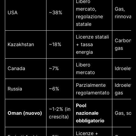
Libero
mercato,
Gas,
USA
~38%
regolazione
rinnovabi
statale
Licenze statali
Carbone,
Kazakhstan
~18%
+ tassa
gas
energia
Libero
Canada
~7%
Idroelett
mercato
Parzialmente
Idroelettr
Russia
~6%
regolamentato
gas
Pool
~1-2% (in
Oman (nuovo)
nazionale
Gas, sola
crescita)
obbligatorio
Licenze +