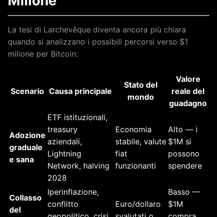
Milione
La tesi di Larchevêque diventa ancora più chiara
quando si analizzano i possibili percorsi verso $1
milione per Bitcoin:
Valore
Stato del
Scenario
Causa principale
reale del
mondo
guadagno
ETF istituzionali,
treasury
Economia
Alto — i
Adozione
aziendali,
stabile, valute
$1M si
graduale
Lightning
fiat
possono
e sana
Network, halving
funzionanti
spendere
2028
Iperinflazione,
Basso —
Collasso
conflitto
Euro/dollaro
$1M
del
geopolitico, crisi
svalutati o
compra