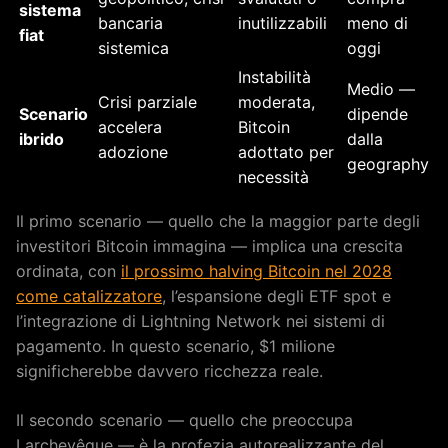
sistema
bancaria
inutilizzabili
meno di
fiat
sistemica
oggi
Instabilità
Medio —
Crisi parziale
moderata,
Scenario
dipende
accelera
Bitcoin
ibrido
dalla
adozione
adottato per
geography
necessità
Il primo scenario — quello che la maggior parte degli
investitori Bitcoin immagina — implica una crescita
ordinata, con
il prossimo halving Bitcoin nel 2028
come catalizzatore
, l’espansione degli ETF spot e
l’integrazione di Lightning Network nei sistemi di
pagamento. In questo scenario, $1 milione
significherebbe davvero ricchezza reale.
Il secondo scenario — quello che preoccupa
Larchevêque — è la profezia autorealizzante del