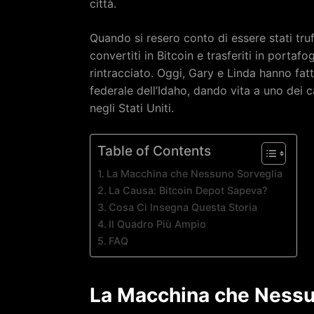
città.
Quando si resero conto di essere stati truff
convertiti in Bitcoin e trasferiti in porta
rintracciato. Oggi, Gary e Linda hanno fat
federale dell’Idaho, dando vita a uno dei ca
negli Stati Uniti.
Table of Contents
La Macchina che Nessuno Sorveglia
La Causa: Bitcoin Depot Sapeva?
Cosa Ci Insegna Questa Storia
Il Quadro Più Ampio
FAQ
La Macchina che Nessu