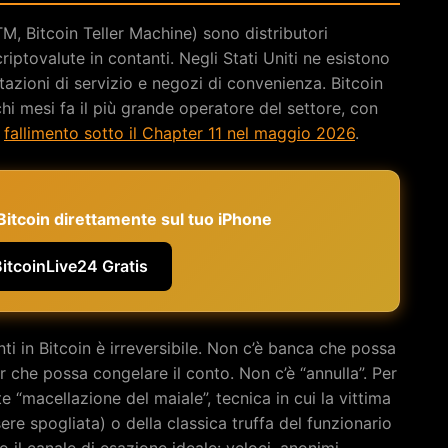
M, Bitcoin Teller Machine) sono distributori
iptovalute in contanti. Negli Stati Uniti ne esistono
 stazioni di servizio e negozi di convenienza. Bitcoin
hi mesi fa il più grande operatore del settore, con
o
fallimento sotto il Chapter 11 nel maggio 2026
.
e Bitcoin direttamente sul tuo iPhone
BitcoinLive24 Gratis
nti in Bitcoin è irreversibile. Non c’è banca che possa
r che possa congelare il conto. Non c’è “annulla”. Per
e “macellazione del maiale”, tecnica in cui la vittima
ere spogliata) o della classica truffa del funzionario
 il canale di esazione ideale: veloci, anonimi,