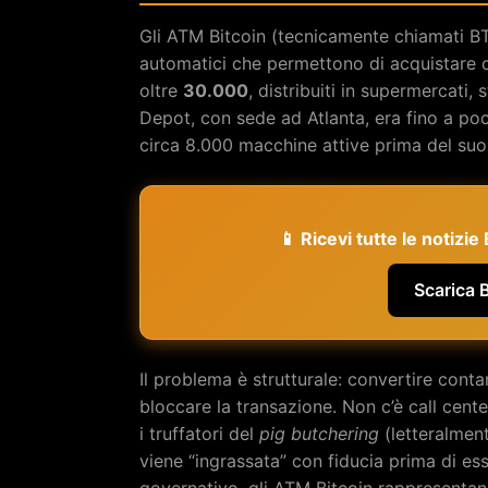
Gli ATM Bitcoin (tecnicamente chiamati BT
automatici che permettono di acquistare cr
oltre
30.000
, distribuiti in supermercati,
Depot, con sede ad Atlanta, era fino a poc
circa 8.000 macchine attive prima del su
📱 Ricevi tutte le notizi
Scarica 
Il problema è strutturale: convertire conta
bloccare la transazione. Non c’è call cente
i truffatori del
pig butchering
(letteralment
viene “ingrassata” con fiducia prima di ess
governativo, gli ATM Bitcoin rappresentano