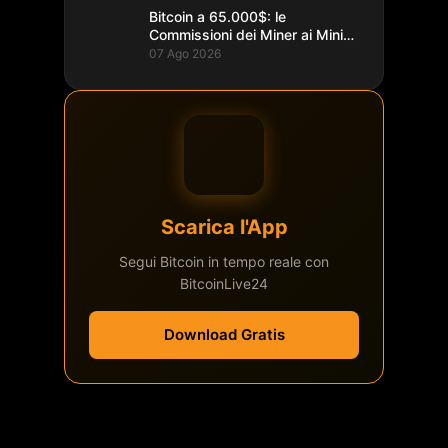
Bitcoin a 65.000$: le
Commissioni dei Miner ai Minimi
da un Decennio
07 Ago 2026
Scarica l'App
Segui Bitcoin in tempo reale con
BitcoinLive24
Download Gratis