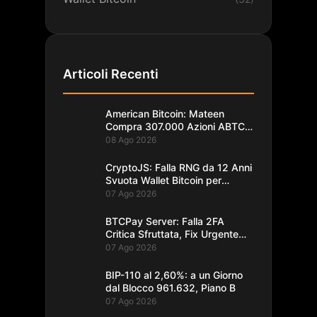
Articoli Recenti
American Bitcoin: Mateen
Compra 307.000 Azioni ABTC
per 1,93M$
08 Ago 2026
CryptoJS: Falla RNG da 12 Anni
Svuota Wallet Bitcoin per
$5,7M
07 Ago 2026
BTCPay Server: Falla 2FA
Critica Sfruttata, Fix Urgente
alla 2.4.2
07 Ago 2026
BIP-110 al 2,60%: a un Giorno
dal Blocco 961.632, Piano B
07 Ago 2026