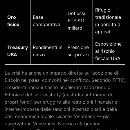
Rifugio
Deflussi
Oro
Base
tradizionale
ETF $11
fisico
comparativa
in perdita di
miliardi
appeal
Esposizione
Treasury
Rendimenti in
Pressione
al rischio
USA
rialzo
sui prezzi
fiscale USA
La crisi ha anche un impatto diretto sull’adozione di
Bitcoin nei paesi coinvolti nel conflitto. Secondo TFTC,
i residenti iraniani hanno accelerato l’adozione di
Bitcoin e del self-custody (custodia autonoma dei
propri fondi) per sfuggire alle restrizioni finanziarie
interne imposte dalle sanzioni internazionali e dalla
crisi economica locale. Questo fenomeno — già
osservato in Venezuela, Nigeria e Argentina —