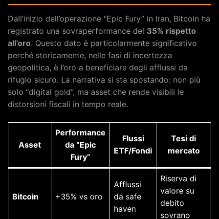
Dall’inizio dell’operazione “Epic Fury” in Iran, Bitcoin ha
registrato una sovraperformance del
35% rispetto
all’oro
. Questo dato è particolarmente significativo
perché storicamente, nelle fasi di incertezza
geopolitica, è l’oro a beneficiare degli afflussi da
rifugio sicuro. La narrativa si sta spostando: non più
solo “digital gold”, ma asset che rende visibili le
distorsioni fiscali in tempo reale.
Performance
Flussi
Tesi di
Asset
da “Epic
ETF/Fondi
mercato
Fury”
Riserva di
Afflussi
valore su
Bitcoin
+35% vs oro
da safe
debito
haven
sovrano