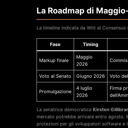
La Roadmap di Maggio-L
La timeline indicata da Witt al Consensus si
Fase
Timing
Maggio
Markup finale
Commissi
2026
Voto al Senato
Giugno 2026
Voto del
4 luglio
Firma pr
Promulgazione
2026
dell’Amm
La senatrice democratica
Kirsten Gillibra
mercato potrebbe arrivare entro agosto. Il
protezioni per gli sviluppatori software e le