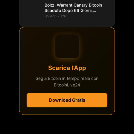
Boltz: Warrant Canary Bitcoin
Scaduto Dopo 66 Giorni,
Record
05 Ago 2026
Scarica l'App
Segui Bitcoin in tempo reale con
BitcoinLive24
Download Gratis