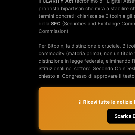
Il
CLARITY Act
(acronimo di “Digital Asset
proposta bipartisan che mira a stabilire c
termini concreti: chiarisce se Bitcoin e gli 
della
SEC
(Securities and Exchange Commi
Commission).
Per Bitcoin, la distinzione è cruciale. Bi
commodity (materia prima), non un titolo f
distinzione in legge federale, eliminando l
istituzionali nel settore. Secondo CoinDes
chiesto al Congresso di approvare il testo
📱 Ricevi tutte le notizi
Scarica 