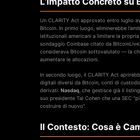
L’Impatto Concreto su Bi
Un CLARITY Act approvato entro luglio avr
Bitcoin. In primo luogo, eliminerebbe l’am
istituzionali americani a limitare la propri
sondaggio Coinbase citato da BitcoinLive24
considerava Bitcoin sottovalutato — la c
aumentare le allocazioni.
In secondo luogo, il CLARITY Act aprirebbe
digitali diversi da Bitcoin, conti di custo
derivati.
Nasdaq
, che gestisce già il listin
suo presidente Tal Cohen che una SEC “pi
costruire di nuovo”.
Il Contesto: Cosa è Ca