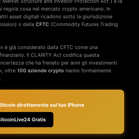
 Market Structure and Investor Protection Act”) è la
hi regola cosa nel mercato crypto americano. In
altri asset digitali ricadono sotto la giurisdizione
ssion) o della
CFTC
(Commodity Futures Trading
tcoin è già considerato dalla CFTC come una
inanziario. Il CLARITY Act codifica questa
’incertezza che ha frenato per anni gli investimenti
k, oltre
100 aziende crypto
hanno formalmente
.
e Bitcoin direttamente sul tuo iPhone
BitcoinLive24 Gratis