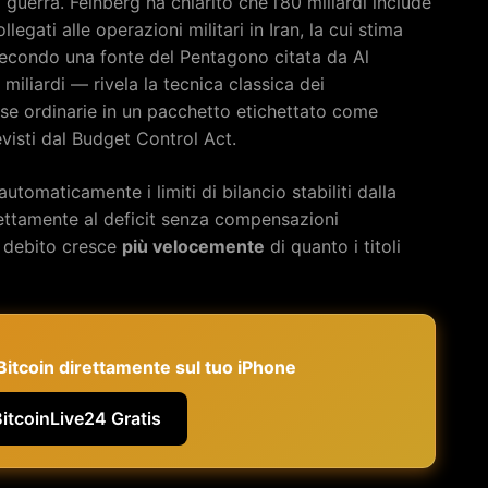
 guerra. Feinberg ha chiarito che l’80 miliardi include
legati alle operazioni militari in Iran, la cui stima
i secondo una fonte del Pentagono citata da Al
miliardi — rivela la tecnica classica dei
se ordinarie in un pacchetto etichettato come
visti dal Budget Control Act.
omaticamente i limiti di bilancio stabiliti dalla
ettamente al deficit senza compensazioni
il debito cresce
più velocemente
di quanto i titoli
e Bitcoin direttamente sul tuo iPhone
BitcoinLive24 Gratis