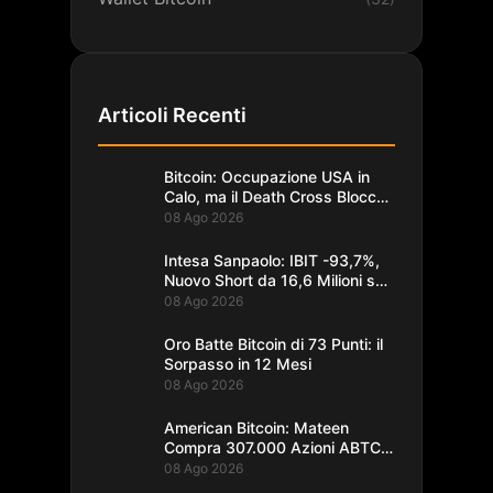
Articoli Recenti
Bitcoin: Occupazione USA in
Calo, ma il Death Cross Blocca
il Rally
08 Ago 2026
Intesa Sanpaolo: IBIT -93,7%,
Nuovo Short da 16,6 Milioni su
Bitcoin
08 Ago 2026
Oro Batte Bitcoin di 73 Punti: il
Sorpasso in 12 Mesi
08 Ago 2026
American Bitcoin: Mateen
Compra 307.000 Azioni ABTC
per 1,93M$
08 Ago 2026