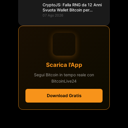
CryptoJS: Falla RNG da 12 Anni
Svuota Wallet Bitcoin per
$5,7M
07 Ago 2026
Scarica l'App
Segui Bitcoin in tempo reale con
BitcoinLive24
Download Gratis