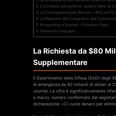
Il Contesto Geopolitico: quattro Mesi di Co
Le Conseguenze per Bitcoin: +35% sull’Or
Le Reazioni: dal Congresso alla Communit
Prospettive e Scenari: i Prossimi Passi
Domande Frequenti
La Richiesta da $80 Mili
Supplementare
Il Dipartimento della Difesa (DoD) degli S
di emergenza da 80 miliardi di dollari al
Journal
. La cifra è significativamente infe
a marzo, numero confermato dal segretari
dichiarazione: «Ci vuole denaro per elimin