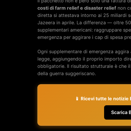
Il pacchetto non è però solo una fattura di
costi di farm relief e disaster relief
non col
diretta si attestava intorno ai 25 miliard
Jazeera in aprile. La differenza — oltre 50 
supplementari americani: raggruppare spe
emergenza per aggirare i cap di spesa pre
Ogni supplementare di emergenza aggira aut
legge, aggiungendo il proprio importo dir
obbligatorie. Il risultato strutturale è che 
della guerra suggeriscano.
📱 Ricevi tutte le notizi
Scarica 