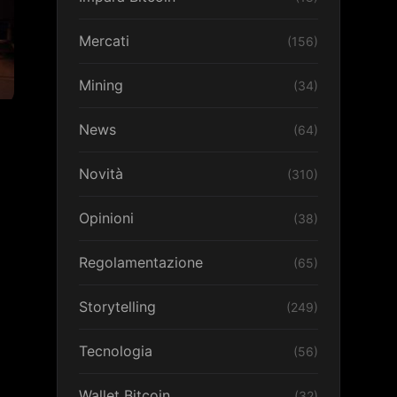
Mercati
(156)
Mining
(34)
News
(64)
Novità
(310)
Opinioni
(38)
Regolamentazione
(65)
Storytelling
(249)
Tecnologia
(56)
Wallet Bitcoin
(32)