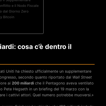
nflitto e il Nodo Fiscale
o dal Giorno Zero
y Bitcoin
ardi: cosa c’è dentro il
tati Uniti ha chiesto ufficialmente un supplementare
 Congresso, secondo quanto riportato dal
Wall Street
riore ai
200 miliardi
che il Pentagono aveva ventilato
o Pete Hegseth in un briefing del 19 marzo con la
are i cattivi attori. Quel numero potrebbe muoversi.»