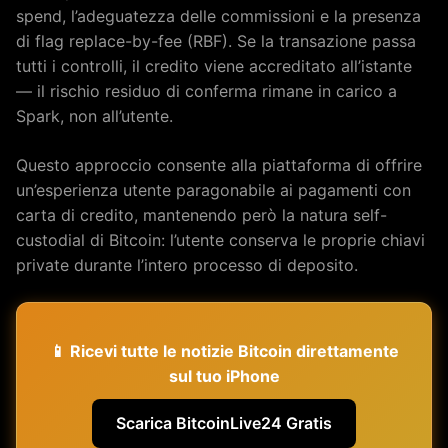
spend, l’adeguatezza delle commissioni e la presenza
di flag replace-by-fee (RBF). Se la transazione passa
tutti i controlli, il credito viene accreditato all’istante
— il rischio residuo di conferma rimane in carico a
Spark, non all’utente.
Questo approccio consente alla piattaforma di offrire
un’esperienza utente paragonabile ai pagamenti con
carta di credito, mantenendo però la natura self-
custodial di Bitcoin: l’utente conserva le proprie chiavi
private durante l’intero processo di deposito.
📱 Ricevi tutte le notizie Bitcoin direttamente
sul tuo iPhone
Scarica BitcoinLive24 Gratis