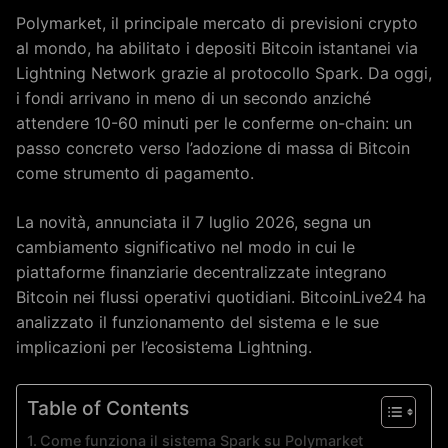
Polymarket, il principale mercato di previsioni crypto
al mondo, ha abilitato i depositi Bitcoin istantanei via
Lightning Network grazie al protocollo Spark. Da oggi,
i fondi arrivano in meno di un secondo anziché
attendere 10-60 minuti per le conferme on-chain: un
passo concreto verso l’adozione di massa di Bitcoin
come strumento di pagamento.
La novità, annunciata il 7 luglio 2026, segna un
cambiamento significativo nel modo in cui le
piattaforme finanziarie decentralizzate integrano
Bitcoin nei flussi operativi quotidiani. BitcoinLive24 ha
analizzato il funzionamento del sistema e le sue
implicazioni per l’ecosistema Lightning.
Table of Contents
Come funziona il sistema Spark su Polymarket