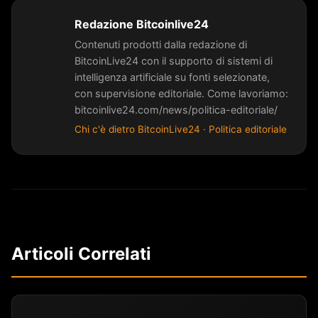
Redazione Bitcoinlive24
Contenuti prodotti dalla redazione di
BitcoinLive24 con il supporto di sistemi di
intelligenza artificiale su fonti selezionate,
con supervisione editoriale. Come lavoriamo:
bitcoinlive24.com/news/politica-editoriale/
Chi c'è dietro BitcoinLive24
·
Politica editoriale
Articoli Correlati