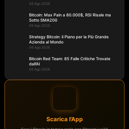
06 Ago 2026
Bitcoin: Max Pain a 80.000$, RSI Risale ma
Sotto SMA200
06 Ago 2026
Strategy Bitcoin: il Piano per la Più Grande
Azienda al Mondo
06 Ago 2026
Bitcoin Red Team: 85 Falle Critiche Trovate
dall’AI
06 Ago 2026
Scarica l'App