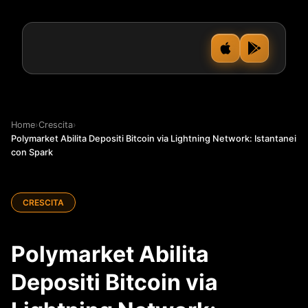
Home
›
Crescita
›
Polymarket Abilita Depositi Bitcoin via Lightning Network: Istantanei
con Spark
CRESCITA
Polymarket Abilita
Depositi Bitcoin via