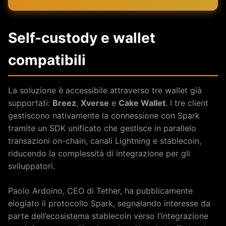
Self-custody e wallet
compatibili
La soluzione è accessibile attraverso tre wallet già
supportati:
Breez
,
Xverse
e
Cake Wallet
. I tre client
gestiscono nativamente la connessione con Spark
tramite un SDK unificato che gestisce in parallelo
transazioni on-chain, canali Lightning e stablecoin,
riducendo la complessità di integrazione per gli
sviluppatori.
Paolo Ardoino, CEO di Tether, ha pubblicamente
elogiato il protocollo Spark, segnalando interesse da
parte dell’ecosistema stablecoin verso l’integrazione