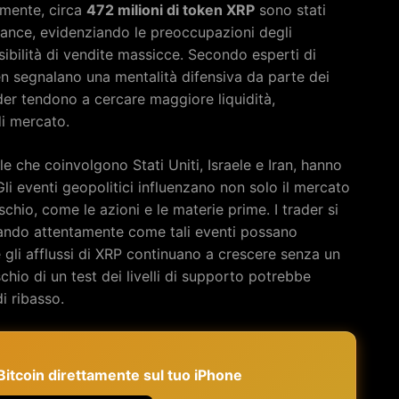
emente, circa
472 milioni di token XRP
sono stati
Binance, evidenziando le preoccupazioni degli
ossibilità di vendite massicce. Secondo esperti di
ken segnalano una mentalità difensiva da parte dei
der tendono a cercare maggiore liquidità,
i mercato.
le che coinvolgono Stati Uniti, Israele e Iran, hanno
Gli eventi geopolitici influenzano non solo il mercato
schio, come le azioni e le materie prime. I trader si
rando attentamente come tali eventi possano
Se gli afflussi di XRP continuano a crescere senza un
hio di un test dei livelli di supporto potrebbe
i ribasso.
e Bitcoin direttamente sul tuo iPhone