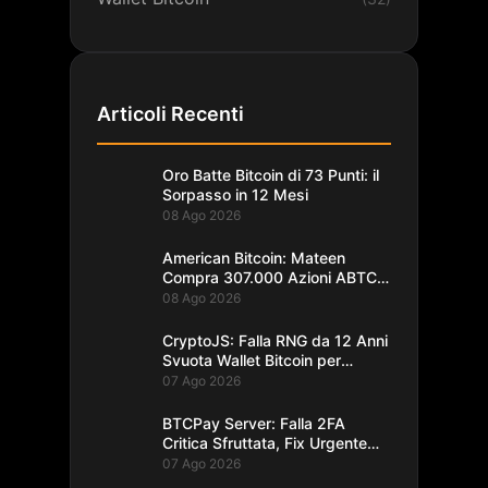
Articoli Recenti
Oro Batte Bitcoin di 73 Punti: il
Sorpasso in 12 Mesi
08 Ago 2026
American Bitcoin: Mateen
Compra 307.000 Azioni ABTC
per 1,93M$
08 Ago 2026
CryptoJS: Falla RNG da 12 Anni
Svuota Wallet Bitcoin per
$5,7M
07 Ago 2026
BTCPay Server: Falla 2FA
Critica Sfruttata, Fix Urgente
alla 2.4.2
07 Ago 2026