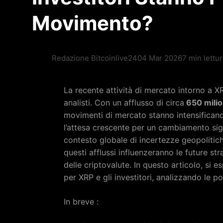
Movimento?
Redazione Bitcoinlive24
04 Mar 2026
7 min lettu
La recente attività di mercato intorno a XR
analisti. Con un afflusso di circa
650 milion
movimenti di mercato stanno intensificand
l’attesa crescente per un cambiamento sign
contesto globale di incertezze geopolitich
questi afflussi influenzeranno le future st
delle criptovalute. In questo articolo, si e
per XRP e gli investitori, analizzando le p
In breve :