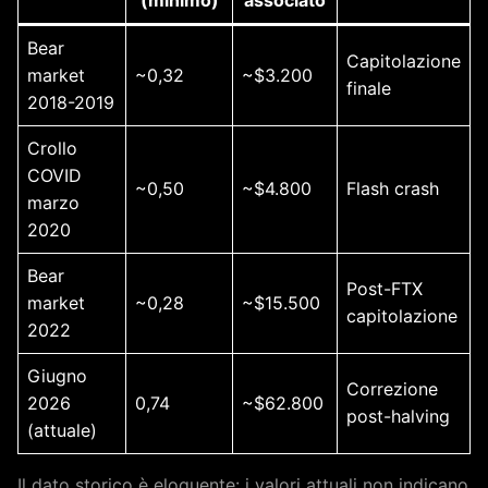
Bear
Capitolazione
market
~0,32
~$3.200
finale
2018-2019
Crollo
COVID
~0,50
~$4.800
Flash crash
marzo
2020
Bear
Post-FTX
market
~0,28
~$15.500
capitolazione
2022
Giugno
Correzione
2026
0,74
~$62.800
post-halving
(attuale)
Il dato storico è eloquente: i valori attuali non indicano