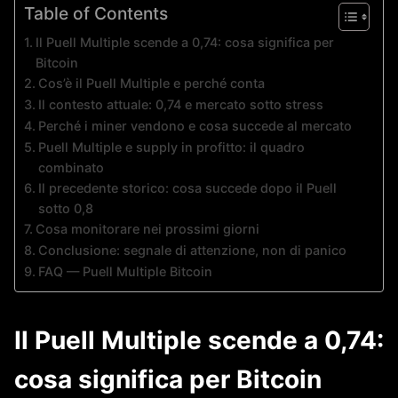
Table of Contents
Il Puell Multiple scende a 0,74: cosa significa per
Bitcoin
Cos’è il Puell Multiple e perché conta
Il contesto attuale: 0,74 e mercato sotto stress
Perché i miner vendono e cosa succede al mercato
Puell Multiple e supply in profitto: il quadro
combinato
Il precedente storico: cosa succede dopo il Puell
sotto 0,8
Cosa monitorare nei prossimi giorni
Conclusione: segnale di attenzione, non di panico
FAQ — Puell Multiple Bitcoin
Il Puell Multiple scende a 0,74:
cosa significa per Bitcoin