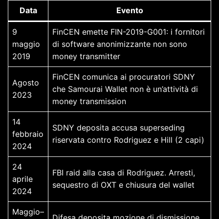
Data
Evento
9
FinCEN emette FIN-2019-G001: i fornitori
maggio
di software anonimizzante non sono
2019
money transmitter
FinCEN comunica ai procuratori SDNY
Agosto
che Samourai Wallet non è un’attività di
2023
money transmission
14
SDNY deposita accusa superseding
febbraio
riservata contro Rodriguez e Hill (2 capi)
2024
24
FBI raid alla casa di Rodriguez. Arresti,
aprile
sequestro di OXT e chiusura del wallet
2024
Maggio–
Difesa deposita mozione di dismissione