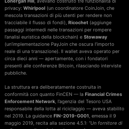
Lonergan Hill
, avevano costruito tre funzionalità di
privacy:
Whirlpool
(un coordinatore CoinJoin, che
mescola transazioni di più utenti per rendere non
tracciabile il flusso di fondi),
Ricochet
(aggiunge
passaggi intermedi nelle transazioni per rompere
l’analisi euristica della blockchain) e
Stowaway
(un’implementazione PayJoin che oscura l’importo
reale di una transazione). Il wallet aveva operato per
circa dieci anni — apertamente, con i fondatori
presenti alle conferenze Bitcoin, rilasciando interviste
pubbliche.
La struttura era deliberatamente costruita in
conformità con quanto FinCEN — la
Financial Crimes
Enforcement Network
, l’agenzia del Tesoro USA
responsabile della lotta al riciclaggio — aveva stabilito
nel 2019. La guidance
FIN-2019-G001
, emessa il 9
maggio 2019, recita alla sezione 4.5.1:
“Un fornitore di