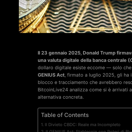
Il 23 gennaio 2025, Donald Trump firmava
una valuta digitale della banca centrale (
dollaro digitale esiste eccome — solo che
GENIUS Act
, firmato a luglio 2025, gli h
blocco e tracciamento che avrebbero reso
BitcoinLive24 analizza come si è arrivati 
alternativa concreta.
Table of Contents
Il Divieto CBDC: Reale ma Incompleto
Il GENIUS Act: Stablecoin con Poteri di Bl