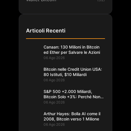
Articoli Recenti
Canaan: 130 Milioni in Bitcoin
ed Ether per Salvare le Azioni
06 Ago 2026
Bitcoin nelle Credit Union USA:
80 Istituti, $10 Miliardi
06 Ago 2026
S&P 500 +2.000 Miliardi,
Bitcoin Solo +3%: Perché Non
Segue
06 Ago 2026
Arthur Hayes: Bolla AI come il
2008, Bitcoin verso 1 Milione
06 Ago 2026