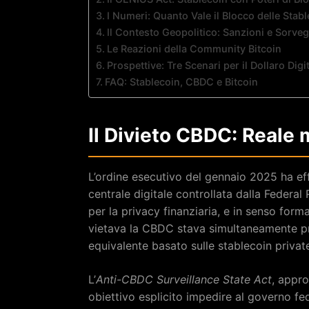
I Numeri: Quanto Vale il Blocco delle Stab
Il Contesto Geopolitico: Sanzioni e Sorve
Le Reazioni della Community Bitcoin
Prospettive: Tre Scenari per il Dollaro Digi
FAQ: Stablecoin, CBDC e Bitcoin
Il Divieto CBDC: Reale
L’ordine esecutivo del gennaio 2025 ha ef
centrale digitale controllata dalla Federal
per la privacy finanziaria, e in senso form
vietava la CBDC stava simultaneamente pr
equivalente basato sulle stablecoin privat
L’
Anti-CBDC Surveillance State Act
, appr
obiettivo esplicito impedire al governo fe