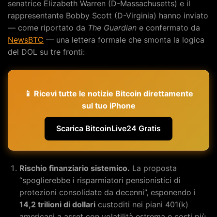
senatrice Elizabeth Warren (D-Massachusetts) e il
rappresentante Bobby Scott (D-Virginia) hanno inviato
— come riportato da
The Guardian
e confermato da
NewsBTC
— una lettera formale che smonta la logica
del DOL su tre fronti:
📱 Ricevi tutte le notizie Bitcoin direttamente
sul tuo iPhone
Scarica BitcoinLive24 Gratis
Rischio finanziario sistemico.
La proposta
“spoglierebbe i risparmiatori pensionistici di
protezioni consolidate da decenni”, esponendo i
14,2 trilioni di dollari
custoditi nei piani 401(k)
americani a asset con volatilità estrema e costi più