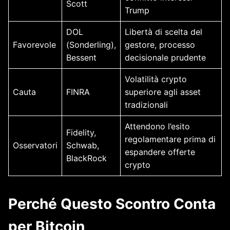
Scott
Trump
DOL
Libertà di scelta del
Favorevole
(Sonderling),
gestore, processo
Bessent
decisionale prudente
Volatilità crypto
Cauta
FINRA
superiore agli asset
tradizionali
Attendono l’esito
Fidelity,
regolamentare prima di
Osservatori
Schwab,
espandere offerte
BlackRock
crypto
Perché Questo Scontro Conta
per Bitcoin