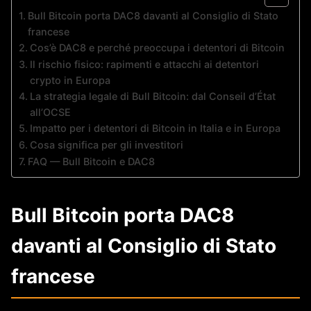
Bull Bitcoin porta DAC8 davanti al Consiglio di Stato
francese
Cos’è DAC8 e perché preoccupa i detentori di Bitcoin
Il rischio fisico: rapimenti e attacchi ai detentori
crypto in Europa
La strategia legale di Bull Bitcoin: dal Conseil d’État
all’OCSE
Impatto per i detentori di Bitcoin in Italia e in Europa
Cosa significa per gli investitori
FAQ — Bull Bitcoin e DAC8
Bull Bitcoin porta DAC8
davanti al Consiglio di Stato
francese