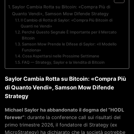
Saylor Cambia Rotta su Bitcoin: «Compra Più di
Quanto Vendi», Samson Mow Difende Strategy
Il Cambio di Rotta di Saylor: «Compra Più Bitcoin di
Quanti ne Vendi»
Perché Questo Segnale È Importante per il Mercato
Bitcoin
Samson Mow Prende le Difese di Saylor: «Il Modello
Funziona»
Cosa Aspettarsi nelle Prossime Settimane
FAQ — Strategy, Saylor e la Vendita di Bitcoin
Saylor Cambia Rotta su Bitcoin: «Compra Più
di Quanto Vendi», Samson Mow Difende
Strategy
Michael Saylor ha abbandonato il dogma del “HODL
forever”
: durante la conference call sui risultati del
primo trimestre 2026, il fondatore di Strategy (ex
MicroStrategy) ha dichiarato che la società potrebbe